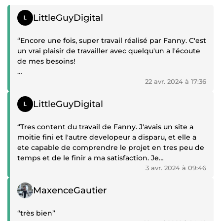
Témoignage positif
LittleGuyDigital
“Encore une fois, super travail réalisé par Fanny. C'est
un vrai plaisir de travailler avec quelqu'un a l'écoute
de mes besoins!
J'attends avec impatience de retravailler avec elle
22 avr. 2024 à 17:36
sur de futurs projets!”
Témoignage positif
LittleGuyDigital
“Tres content du travail de Fanny. J'avais un site a
moitie fini et l'autre developeur a disparu, et elle a
ete capable de comprendre le projet en tres peu de
temps et de le finir a ma satisfaction. Je
recommande a 100% et je suis certain de la re-
3 avr. 2024 à 09:46
engager dans le futur pour de nouveaux projets!”
Témoignage positif
MaxenceGautier
“très bien”