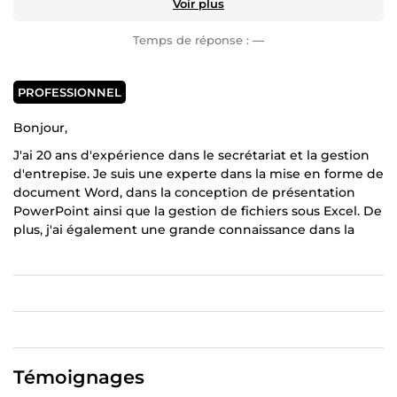
Voir plus
Temps de réponse :
—
PROFESSIONNEL
Bonjour,
J'ai 20 ans d'expérience dans le secrétariat et la gestion
d'entrepise. Je suis une experte dans la mise en forme de
document Word, dans la conception de présentation
PowerPoint ainsi que la gestion de fichiers sous Excel. De
plus, j'ai également une grande connaissance dans la
conception de site web avec Wordpress et de visuels
avec Adobe Creative Cloud. Je suis une acharnée du
travail bien fait C'est pour toutes ces raisons que je mets
mon expérience et mes à votre service.
A très bientôt
Témoignages