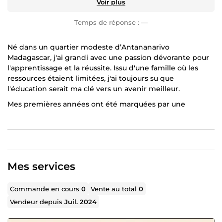
Voir plus
Temps de réponse :
—
Né dans un quartier modeste d’Antananarivo
Madagascar, j'ai grandi avec une passion dévorante pour
l'apprentissage et la réussite. Issu d'une famille où les
ressources étaient limitées, j'ai toujours su que
l'éducation serait ma clé vers un avenir meilleur.
Mes premières années ont été marquées par une
curiosité insatiable et un désir ardent de surmonter les
obstacles. À l'école, j'ai découvert ma passion pour les
banques, entrepreneuriat et expert comptable, un
domaine qui m'a fasciné et inspiré à travailler sans
relâche pour atteindre mes objectifs.
Mes services
Après avoir obtenu mon diplôme de Master au sein de
l’Université Catholique de Madagascar, j'ai fait mes
Commande en cours
0
Vente au total
0
premiers pas dans le monde professionnel en tant
Vendeur depuis
Juil. 2024
qu’opérateur de saisie, puis un commercial, puis un
Directeur Marketing, et pour finir en expert en banque