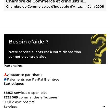
Chambre de Commerce et d’industrie
Chambre de Commerce et d’Industrie d’Antananarivo / BNI/ Cabinet EDE/ EDBM/ OMEF / Institut de la Francophonie pour l’Entrepreneuriat Maurice
‐
Juin 2008
d’Antananarivo
Besoin d’aide ?
Notre service clients est à votre disposition
sur notre
centre d’aide
Partenaires
Assurance par Hiscox
Paiements par PayPal Braintree
Statistiques
38 931
services disponibles
1 335 069
commandes effectuées
99 %
d’avis positifs
Services