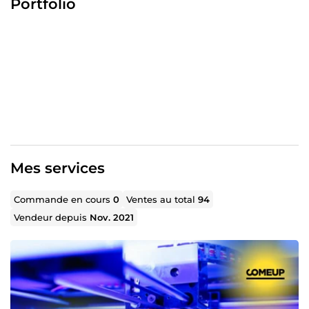
Portfolio
et prototypage, j'ai accompagné de nombreuses
entreprises et particuliers dans la conception/réalisation
de leurs projets. Mon expertise couvre un large spectre
d'applications, de la mécanique générale à la fabrication
additive.
J'ai notamment travaillé sur des projets de conception de
systèmes mécaniques, d'assemblages, de systèmes de
transmission, et de produits finis pour des secteurs aussi
variés que l'automobile, l'aéronautique, le médical,
l'industrie et le loisir.
Mes services
Je suis convaincu que ma méthodologie rigoureuse et
mon souci du détail feront la différence !!! Avec plus de 4
ans d'expérience en tant que freelance, je propose des
Commande en cours
0
Ventes au total
94
solutions sur-mesure pour vos projets de conception
Vendeur depuis
Nov. 2021
mécanique. Spécialisé en 2D/3D, simulation et
prototypage, j'ai accompagné de nombreuses
entreprises et particuliers dans la conception/réalisation
de leurs projets. Mon expertise couvre un large spectre
d'applications, de la mécanique générale à la fabrication
additive.