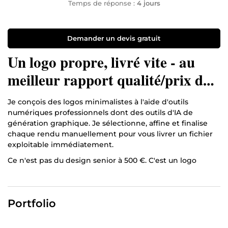
Temps de réponse :
4 jours
Demander un devis gratuit
Un logo propre, livré vite - au
meilleur rapport qualité/prix du
marché.
Je conçois des logos minimalistes à l'aide d'outils
numériques professionnels dont des outils d'IA de
génération graphique. Je sélectionne, affine et finalise
chaque rendu manuellement pour vous livrer un fichier
exploitable immédiatement.
Ce n'est pas du design senior à 500 €. C'est un logo
propre, moderne et fonctionnel, idéal pour démarrer ou
rafraîchir une identité visuelle rapidement.
1 logo finalisé PNG haute qualité, fond transparent
Portfolio
Version couleur
version noir & blanc Livraison 24h ou avant selon