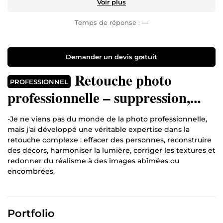
Voir plus
Temps de réponse :
—
Demander un devis gratuit
Retouche photo
PROFESSIONNEL
professionnelle – suppression,
reconstruction, textures &
-Je ne viens pas du monde de la photo professionnelle,
lumière
mais j’ai développé une véritable expertise dans la
retouche complexe : effacer des personnes, reconstruire
des décors, harmoniser la lumière, corriger les textures et
redonner du réalisme à des images abîmées ou
encombrées.
-J’aime travailler comme un artisan : avec précision,
patience et souci du détail. Chaque retouche est pour
moi un travail de reconstruction visuelle où je veille à
Portfolio
respecter la cohérence des matières, des ombres, des