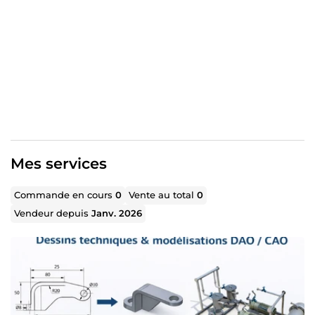
sortie (PDF / DWG / STEP ou autres) • 1 révision incluse
Options possibles :
➕ Mise en plan complète ➕ Conversion 2D ↔ 3D ➕
Livraison express
Je travaille avec AutoCAD, SolidWorks et Creo. Contactez-
moi avant commande si besoin.
Mes services
Commande en cours
0
Vente au total
0
Vendeur depuis
Janv. 2026