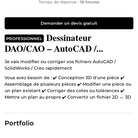
Temps de réponse :
16 heures
Demander un devis gratuit
Dessinateur
PROFESSIONNEL
DAO/CAO – AutoCAD /
SolidWorks / Creo
Je vais modifier ou corriger vos fichiers AutoCAD /
SolidWorks / Creo rapidement
Vous avez besoin de : ✔️ Conception 3D d'une pièce ✔️
Assemblage de plusieurs pièces ✔️ Modifier une pièce ou
un plan existant ✔️ Corriger des cotes ou tolérances ✔️
Mettre un plan au propre ✔️ Convertir un fichier 2D ↔ 3D
✔️ Mise en plan
👉 Je m’en occupe rapidement et proprement.
Portfolio
Ce que comprend l’offre de base :
• 1 modification simple sur fichier existant • 1 format de