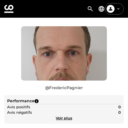
@
FredericPagnier
Performance
Avis positifs
0
Avis négatifs
0
Voir plus