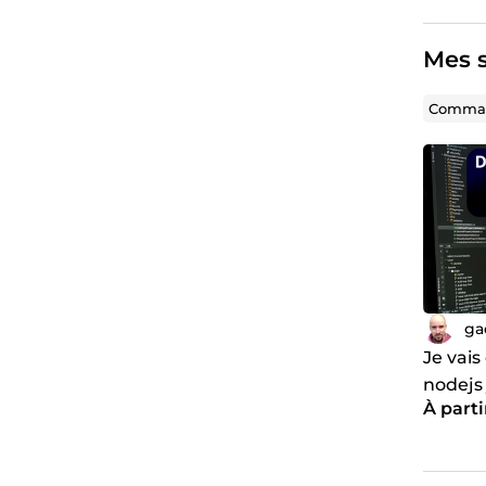
Mes s
Comman
ga
Je vais
nodejs 
À parti