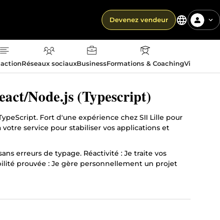
Devenez vendeur
action
Réseaux sociaux
Business
Formations & Coaching
Vie quotid
act/Node.js (Typescript)
ypeScript. Fort d'une expérience chez SII Lille pour
tre service pour stabiliser vos applications et
ns erreurs de typage. Réactivité : Je traite vos
lité prouvée : Je gère personnellement un projet
voyez-moi le code, et je m'occupe du reste."