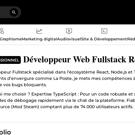
 Graphisme
Marketing digital
Audiovisuel
Site & Développement
Réd
Développeur Web Fullstack Re
SSIONNEL
eur Fullstack spécialisé dans l'écosystème React, Node.js et T
ents d'envergure comme La Poste, je mets mes compétences à vo
e vos bugs bloquants.
 me choisir ? Expertise TypeScript : Pour un code robuste et sa
s de débogage rapidement via le chat de la plateforme. Fiabi
urce (Mod Steam) comptant plus de 74 000 utilisateurs actifs.
pas besoin d'appels téléphoniques : décrivez-moi votre bug, en
olio