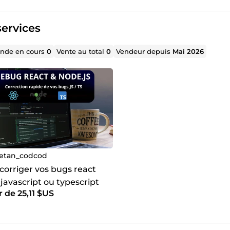
ervices
de en cours
0
Vente au total
0
Vendeur depuis
Mai 2026
etan_codcod
 corriger vos bugs react
javascript ou typescript
r de 25,11 $US