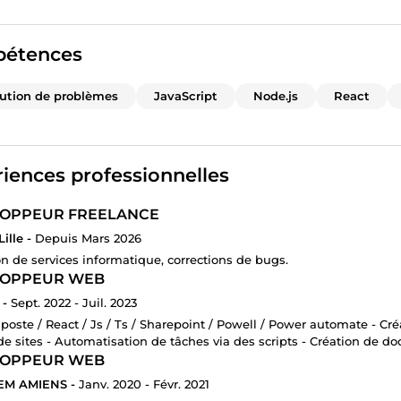
étences
ution de problèmes
JavaScript
Node.js
React
iences professionnelles
OPPEUR FREELANCE
ille -
Depuis Mars 2026
on de services informatique, corrections de bugs.
LOPPEUR WEB
 -
Sept. 2022 - Juil. 2023
a poste / React / Js / Ts / Sharepoint / Powell / Power automate - 
de sites - Automatisation de tâches via des scripts - Création de 
LOPPEUR WEB
EM AMIENS -
Janv. 2020 - Févr. 2021