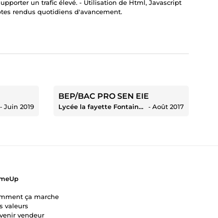
porter un trafic élevé. - Utilisation de Html, Javascript
mptes rendus quotidiens d'avancement.
BEP/BAC PRO SEN EIE
‐
Juin 2019
Lycée la fayette Fontaineroux
‐
Août 2017
meUp
mment ça marche
s valeurs
venir vendeur