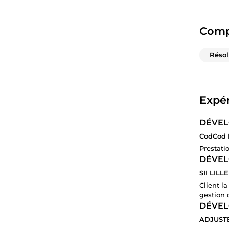
Comp
Résol
Expér
DÉVEL
CodCod L
Prestati
DÉVE
SII LILLE
Client l
gestion 
DÉVE
ADJUST