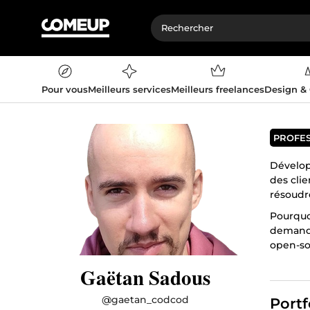
Pour vous
Meilleurs services
Meilleurs freelances
Design &
PROFE
Développ
des cli
résoudr
Pourquoi
demande
open-so
Je n'ai 
Gaëtan Sadous
@
gaetan_codcod
Portf