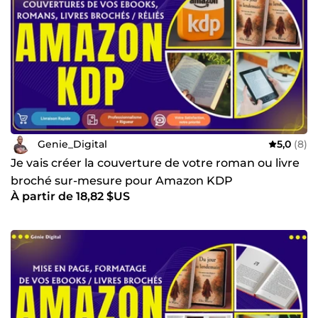
Je reste disponible pour répondre à toutes vos questions
par messagerie ou lors d’un appel vocal. Ensemble,
transformons vos idées en réalité !
Au plaisir de collaborer avec vous,
Augustin
Genie_Digital
5,0
(8)
Je vais créer la couverture de votre roman ou livre
broché sur-mesure pour Amazon KDP
À partir de 18,82 $US