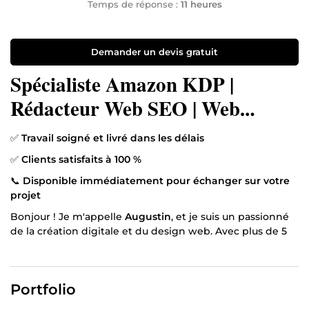
Temps de réponse :
11 heures
Demander un devis gratuit
Spécialiste Amazon KDP |
Rédacteur Web SEO | Web
Designer
✅
Travail soigné et livré dans les délais
✅
Clients satisfaits à 100 %
📞
Disponible immédiatement pour échanger sur votre
projet
Bonjour ! Je m'appelle
Augustin
, et je suis un passionné
de la création digitale et du design web. Avec plus de 5
ans d’expérience dans le domaine, j’ai eu l’occasion de
travailler avec une variété d’entreprises et de clients
particuliers, en développant des compétences solides
Portfolio
dans trois axes principaux :
Amazon KDP, rédaction web
optimisée SEO et web design.