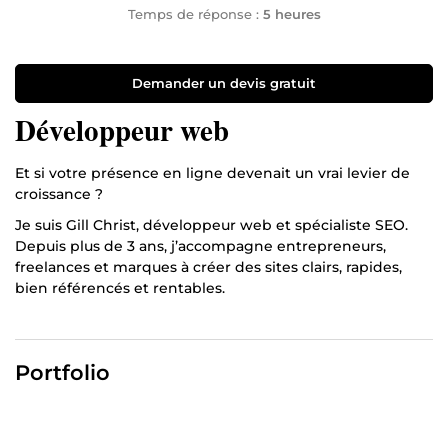
Temps de réponse :
5 heures
Demander un devis gratuit
Développeur web
Et si votre présence en ligne devenait un vrai levier de
croissance ?
Je suis Gill Christ, développeur web et spécialiste SEO.
Depuis plus de 3 ans, j’accompagne entrepreneurs,
freelances et marques à créer des sites clairs, rapides,
bien référencés et rentables.
Mes statistiques clés
🎯 +80 projets réalisés sur ComeUp et ailleurs ⭐ Note
Portfolio
moyenne : 5/5 💬 Taux de satisfaction client : 95 %
Ce que vous gagnez avec moi
✔ Site WordPress ou Shopify sur mesure, rapide, sécurisé