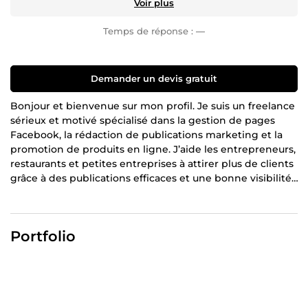
Voir plus
Temps de réponse :
—
Demander un devis gratuit
Bonjour et bienvenue sur mon profil. Je suis un freelance
sérieux et motivé spécialisé dans la gestion de pages
Facebook, la rédaction de publications marketing et la
promotion de produits en ligne. J’aide les entrepreneurs,
restaurants et petites entreprises à attirer plus de clients
grâce à des publications efficaces et une bonne visibilité
sur les réseaux sociaux. ✔ Création de publications
Facebook professionnelles ✔ Rédaction de textes de
vente (copywriting) ✔ Amélioration de visibilité en ligne
Portfolio
✔ Conseils marketing digital Mon objectif est simple :
vous aider à vendre plus et développer votre activité. Je
suis sérieux, rapide et toujours à l’écoute de mes clients.
N'hésitez pas à me contacter avant toute commande.