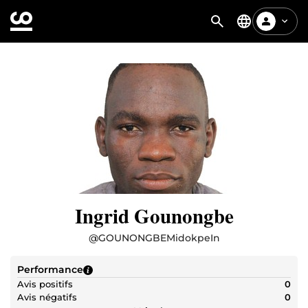
Ingrid Gounongbe
@
GOUNONGBEMidokpeIn
Performance
Avis positifs
0
Avis négatifs
0