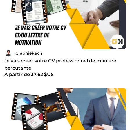
une vision unique ou une entreprise souhaitant rafraîchir
son identité visuelle, je suis prêt à relever tous les défis
créatifs qui se présentent à moi.
Si vous recherchez un professionnel expérimenté et
passionné pour donner vie à votre projet en ligne, je
serais ravi de vous accompagner dans cette aventure.
N'hésitez pas à me contacter pour discuter de vos
besoins et commencer à façonner votre présence en
Graphiekech
ligne dès aujourd'hui !
Je vais créer votre CV professionnel de manière
Faisons équipe pour créer un site web exceptionnel et
percutante
des designs graphiques inspirants qui captiveront votre
À partir de 37,62 $US
audience et vous aideront à atteindre vos objectifs en
ligne. Contactez-moi dès maintenant pour démarrer
notre collaboration !
Graphiekech Expert en Web Design & Conception
Graphique