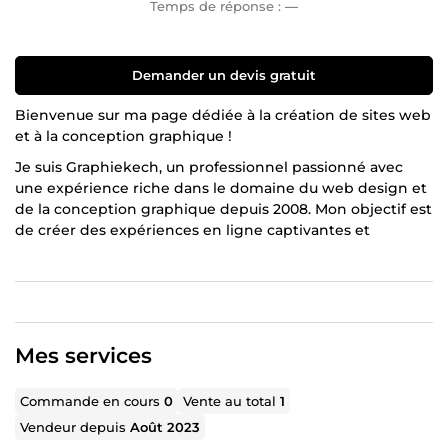
Temps de réponse :
—
Demander un devis gratuit
Bienvenue sur ma page dédiée à la création de sites web
et à la conception graphique !
Je suis Graphiekech, un professionnel passionné avec
une expérience riche dans le domaine du web design et
de la conception graphique depuis 2008. Mon objectif est
de créer des expériences en ligne captivantes et
visuellement attrayantes pour aider mes clients à se
démarquer dans le monde numérique.
Mes compétences couvrent une variété de domaines,
mais mes spécialités résident principalement dans la
création de sites web conviviaux et performants sur la
Mes services
plateforme WordPress. Avec WordPress, je peux fournir
des solutions de gestion de contenu puissantes et
Commande en cours
0
Vente au total
1
flexibles pour répondre aux besoins uniques de chaque
Vendeur depuis
Août 2023
projet.