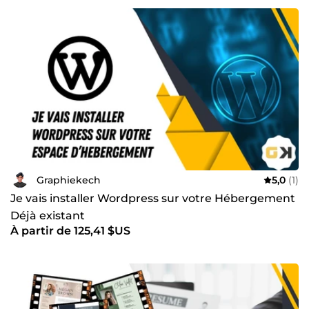
Grâce à mes connaissances approfondies de WordPress,
je suis en mesure de concevoir des sites web qui
combinent esthétique, fonctionnalité et convivialité. Mon
approche centrée sur l'utilisateur garantit que chaque
site que je crée offre une expérience utilisateur optimale
et engageante.
En plus de mes compétences en développement web,
ma passion pour la conception graphique me permet
d'ajouter une touche visuelle unique à chaque projet.
Que ce soit pour la création de logos, de bannières,
d'infographies ou de tout autre élément graphique, je
m'efforce de donner vie aux idées et de transmettre
Graphiekech
5,0
(1)
l'essence même de la marque ou du projet.
Je vais installer Wordpress sur votre Hébergement
Mes clients sont ma priorité, et je m'engage à fournir un
Déjà existant
service professionnel, fiable et personnalisé. J'attache
À partir de 125,41 $US
une grande importance à comprendre les besoins et les
objectifs de chaque client afin de créer des solutions sur
mesure qui répondent à leurs attentes.
Que vous soyez une petite entreprise cherchant à
développer sa présence en ligne, un entrepreneur avec