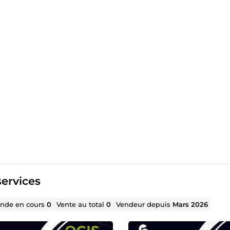
lting - accompagnement de projets, conseils, audit & refont
ressemble une collaboration :
e en compte : discussion, définition du besoin
tion d'une solution personnalisée : durée selon le projet
ur vers le client : corrections, affinage du rendu
dation client : livraison des produits, fin du projet
 sont proportionnels aux projets, n'hésitez pas à me contacter
ervices
de en cours
0
Vente au total
0
Vendeur depuis
Mars 2026