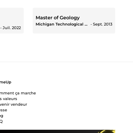
Master of Geology
Michigan Technological University
‐
Sept. 2013
‐
Juil. 2022
meUp
mment ça marche
s valeurs
venir vendeur
esse
og
Q