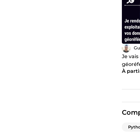
Gu
Je vais
géoréf
À parti
Comp
Pyth