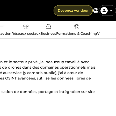
Devenez vendeur
action
Réseaux sociaux
Business
Formations & Coaching
Vie quotid
 et le secteur privé, j'ai beaucoup travaillé avec
ssues de drones dans des domaines opérationnels mais
 au service (y compris public), j'ai à cœur de
s OSINT avancées, j'utilise les données libres de
sation de données, portage et intégration sur site
roblématiques, évaluation de solutions, analyses