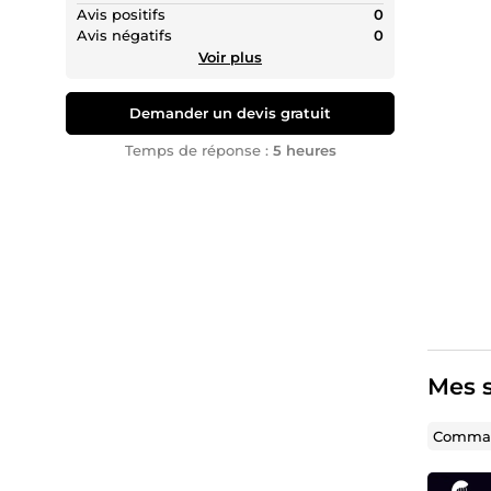
🔭Consu
Avis positifs
0
Avis négatifs
0
A quoi 
Voir plus
Pris
Créa
Demander un devis gratuit
Reto
Vali
Temps de réponse :
5 heures
Les prix
Mes s
Comman