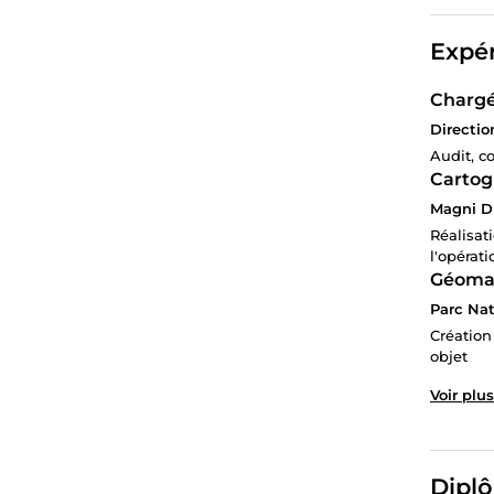
Expér
Chargé 
Directio
Audit, c
Cartog
Magni D
Réalisat
l'opérat
Géomat
Parc Nat
Création
objet
Voir plus
Diplô