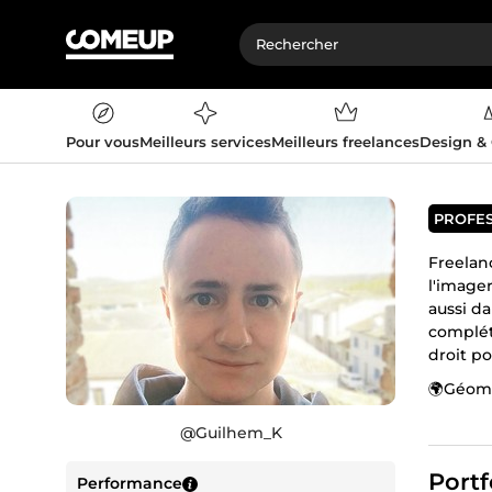
Pour vous
Meilleurs services
Meilleurs freelances
Design &
PROFE
Freelanc
l'imager
aussi da
compléte
droit p
🌍Géoma
web, ne
@
Guilhem_K
📈Analy
tempore
Portf
Performance