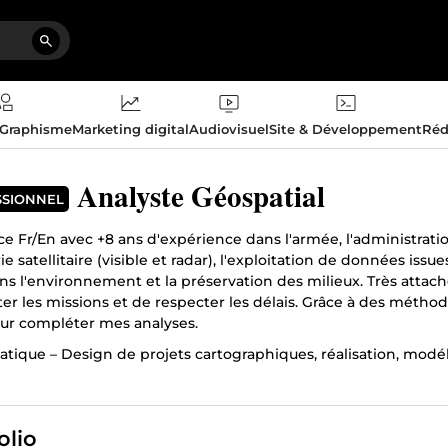
 Graphisme
Marketing digital
Audiovisuel
Site & Développement
Réd
Analyste Géospatial
SSIONNEL
e Fr/En avec +8 ans d'expérience dans l'armée, l'administration
ie satellitaire (visible et radar), l'exploitation de données i
ns l'environnement et la préservation des milieux. Très attaché
r les missions et de respecter les délais. Grâce à des méthode
our compléter mes analyses.
tique – Design de projets cartographiques, réalisation, modéli
ttoyage et structuration de bases de données…
ses géospatiales – analyses multifactorielles, dégagement de p
lles…
olio