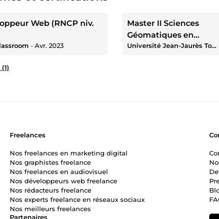
oppeur Web (RNCP niv.
Master II Sciences
Géomatiques en
lassroom
‐
Avr. 2023
Université Jean-Jaurès Toulouse
Environnement et
Aménagement
 (1)
Freelances
Co
Nos freelances en marketing digital
Co
Nos graphistes freelance
No
Nos freelances en audiovisuel
De
Nos développeurs web freelance
Pr
Nos rédacteurs freelance
Bl
Nos experts freelance en réseaux sociaux
FA
Nos meilleurs freelances
Partenaires