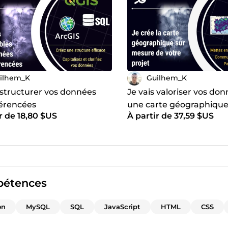
ilhem_K
Guilhem_K
 structurer vos données
Je vais valoriser vos do
érencées
une carte géographique
r de 18,80 $US
À partir de 37,59 $US
étences
on
MySQL
SQL
JavaScript
HTML
CSS