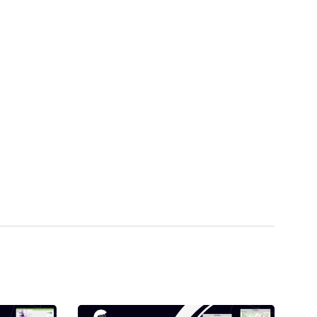
e de bases de données
 pour une estimation !