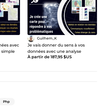
Guilhem_K
nnées avec
Je vais donner du sens à vos
 simple
données avec une analyse
À partir de 187,95 $US
thématique
Php