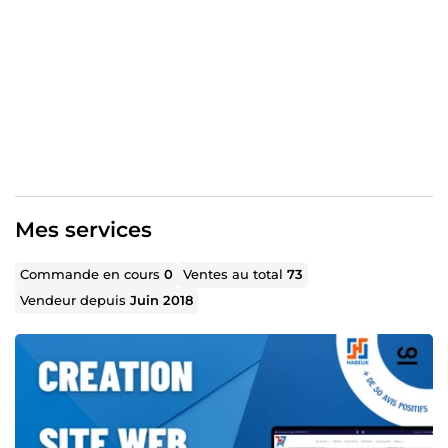
Nous accompagnons les particuliers comme les
entreprises dans la création de sites web professionnels,
boutiques en ligne et applications web métier, adaptés à
leurs objectifs.
Notre engagement : vous offrir des solutions modernes,
performantes et évolutives, qui inspirent confiance et
génèrent des résultats concrets.
Habeuk – De Symfony à Drupal, construisons ensemble
l’avenir de votre présence digitale
Mes services
Commande en cours
0
Ventes au total
73
Vendeur depuis
Juin 2018