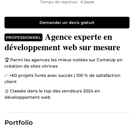
Temps de réponse :
4 jours
Demander un devis gratuit
Agence experte en
PROFESSIONNEL
développement web sur mesure
🏆 Parmi les agences les mieux notées sur ComeUp en
création de sites vitrines
✅ +60 projets livrés avec succès | 100 % de satisfaction
client
🥇 Classée dans le top des vendeurs 2024 en
développement web
⭐ Recommandée par nos clients : 5/5 sur ComeUp
Habeuk est une agence internationale spécialisée dans le
Portfolio
développement web sur mesure, avec plus de 10 ans
d’expérience et une expertise reconnue sur Drupal.