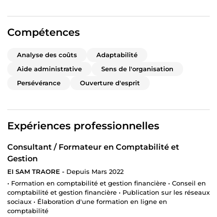
🚀
Pour qui ?
Entrepreneurs
Compétences
Freelances
Indépendants
TPE
Analyse des coûts
Adaptabilité
Aide administrative
Sens de l'organisation
🤝
Travaillons ensemble
Persévérance
Ouverture d'esprit
Chaque projet est unique.
Je m’adapte à votre niveau, vos outils et vos objectifs.
👉 N’hésitez pas à me contacter pour échanger sur votre
Expériences professionnelles
besoin.
À bientôt,
Consultant / Formateur en Comptabilité et
Sam
Gestion
EI SAM TRAORE -
Depuis Mars 2022
• Formation en comptabilité et gestion financière • Conseil en
comptabilité et gestion financière • Publication sur les réseaux
sociaux • Élaboration d'une formation en ligne en
comptabilité