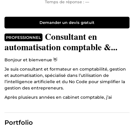
Temps de réponse :
—
Demander un devis gratuit
Consultant en
PROFESSIONNEL
automatisation comptable &
financière | IA & No Code
Bonjour et bienvenue 👋
Je suis consultant et formateur en comptabilité, gestion
et automatisation, spécialisé dans l’utilisation de
l’intelligence artificielle et du No Code pour simplifier la
gestion des entrepreneurs.
Après plusieurs années en cabinet comptable, j’ai
constaté une réalité :
trop de temps perdu en saisie
trop de complexité inutile
Portfolio
pas assez de visibilité pour piloter son activité