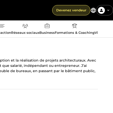
Devenez vendeur
action
Réseaux sociaux
Business
Formations & Coaching
Vie quotid
ption et la réalisation de projets architecturaux. Avec
 que salarié, indépendant ou entrepreneur. J’ai
mmeuble de bureaux, en passant par le bâtiment public,