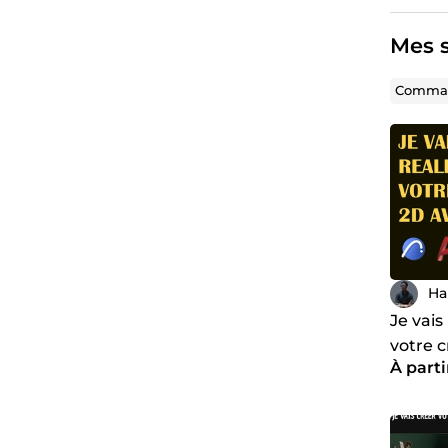
Mes s
Comman
Ha
Je vais
votre c
À parti