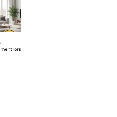
n
ment lors