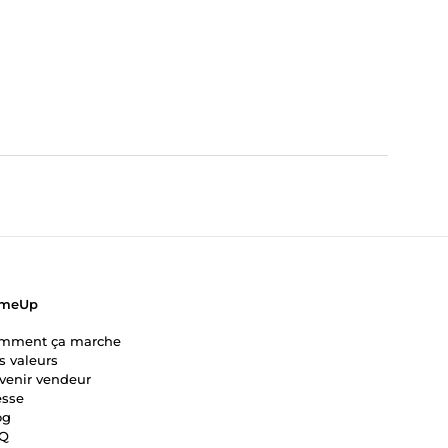
meUp
mment ça marche
s valeurs
venir vendeur
esse
og
Q