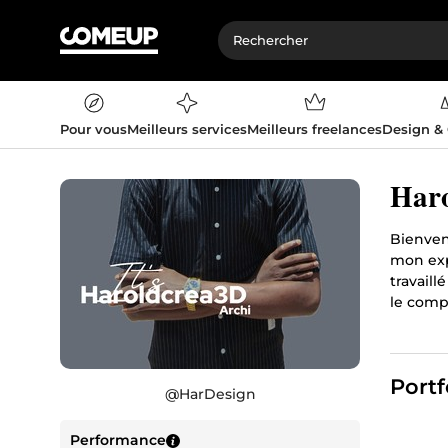
Pour vous
Meilleurs services
Meilleurs freelances
Design &
Har
Bienvenu
mon exp
travaill
le comp
Portf
@
HarDesign
Performance