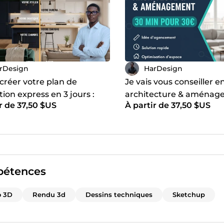
rDesign
HarDesign
 créer votre plan de
Je vais vous conseiller e
ion express en 3 jours :
architecture & aménage
r de 37,50 $US
À partir de 37,50 $US
er votre espace
d'un appel de 30 min
étences
o 3D
Rendu 3d
Dessins techniques
Sketchup