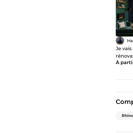
Ha
Je vais
rénovat
À parti
relook
Comp
Rhin