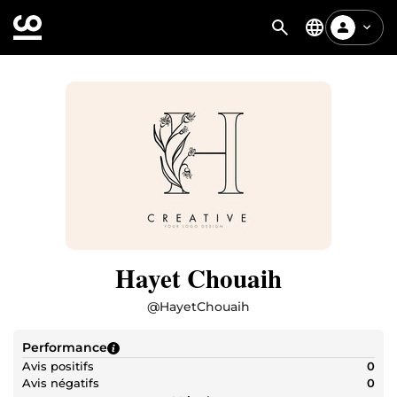
Hayet Chouaih
@
HayetChouaih
Performance
Avis positifs
0
Avis négatifs
0