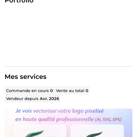
Portfolio
Mon objectif est de créer des visuels et contenus
modernes, clairs et adaptés à votre audience, tout en
respectant vos besoins et votre vision.
Sérieuse, créative et à l’écoute, je m’engage à fournir un
travail de qualité avec une communication fluide.
N’hésitez pas à me contacter pour discuter de votre
projet.
Mes services
Commande en cours
0
Vente au total
0
Vendeur depuis
Avr. 2026