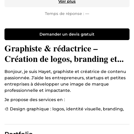
Voir plus
Temps de réponse :
—
Demander un devis gratuit
Graphiste & rédactrice –
Création de logos, branding et
contenu multilingue
Bonjour, je suis Hayet, graphiste et créatrice de contenu
passionnée. J’aide les entrepreneurs, startups et petites
entreprises à développer une image de marque
professionnelle et impactante.
Je propose des services en :
🎨 Design graphique : logos, identité visuelle, branding,
supports print et digital ✍️ Rédaction de contenu :
articles, blogs, contenus web 🌍 Traduction : français,
anglais et arabe