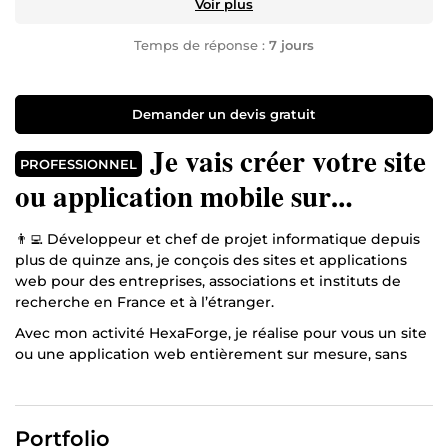
Voir plus
Temps de réponse :
7 jours
Demander un devis gratuit
Je vais créer votre site
PROFESSIONNEL
ou application mobile sur
mesure, rapide, sécurisé et
👨‍💻 Développeur et chef de projet informatique depuis
évolutif
plus de quinze ans, je conçois des sites et applications
web pour des entreprises, associations et instituts de
recherche en France et à l’étranger.
Avec mon activité HexaForge, je réalise pour vous un site
ou une application web entièrement sur mesure, sans
système préfabriqué. Objectif : un outil ⚡ rapide, 🔒
sécurisé, 🧩 évolutif, qui sert vraiment votre activité et
peut accueillir ensuite des briques d’intelligence
Portfolio
artificielle.