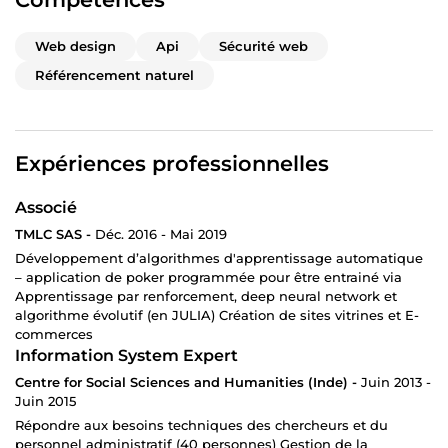
contact, mentions légales)
conception visuelle sobre et lisible, adaptée à votre
Web design
Api
Sécurité web
image
formulaire de contact protégé
Référencement naturel
affichage adapté mobiles / tablettes / ordinateurs
bases du référencement naturel (SEO : optimisation
pour les moteurs de recherche)
Expériences professionnelles
🟡 Présence avancée Pour faire du site un vrai support
commercial :
Associé
plus de pages (services détaillés, réalisations,
TMLC SAS -
Déc. 2016 - Mai 2019
questions fréquentes…)
Développement d’algorithmes d'apprentissage automatique
rubrique d’actualités ou d’articles
– application de poker programmée pour être entrainé via
formulaires plus élaborés (devis, rendez-vous,
Apprentissage par renforcement, deep neural network et
questionnaires)
algorithme évolutif (en JULIA) Création de sites vitrines et E-
premiers automatismes (notifications, exportation de
commerces
données)
Information System Expert
travail plus poussé sur le référencement naturel
Centre for Social Sciences and Humanities (Inde) -
Juin 2013 -
🔴 Application métier Pour remplacer les tableurs et les
Juin 2015
bricolages :
Répondre aux besoins techniques des chercheurs et du
personnel administratif (40 personnes) Gestion de la