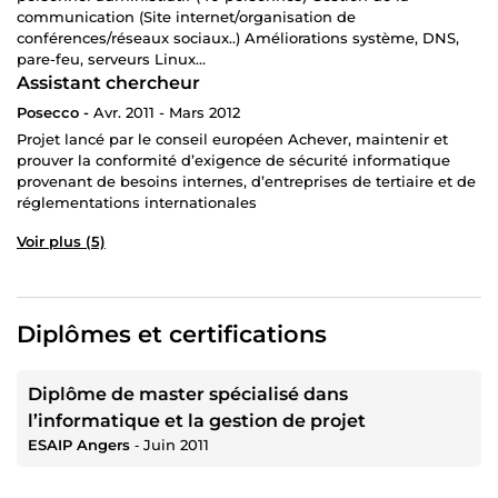
comptes utilisateurs (clients, équipe, partenaires…)
communication (Site internet/organisation de
tableau de bord, listes, filtres, recherche, exportation
conférences/réseaux sociaux..) Améliorations système, DNS,
traitements spécifiques à votre métier
pare-feu, serveurs Linux...
connexions possibles à d’autres outils
Assistant chercheur
base technique prête pour ajouter ensuite des
Posecco -
Avr. 2011 - Mars 2012
fonctions d’intelligence artificielle
Projet lancé par le conseil européen Achever, maintenir et
✨ Options possibles :
prouver la conformité d’exigence de sécurité informatique
provenant de besoins internes, d’entreprises de tertiaire et de
aide à la rédaction ou à la réécriture des textes
réglementations internationales
suivi et évolutions (heures réservées pour vos
demandes)
Voir plus (5)
accompagnement pour l’hébergement et les
sauvegardes
mise en place d’un assistant simple utilisant
Diplômes et certifications
l’intelligence artificielle, selon vos contraintes
💡 CE QUI ME DISTINGUE
Diplôme de master spécialisé dans
🚫 Pas de système préfabriqué : je développe avec
l’informatique et la gestion de projet
mon propre cadre de travail, sans dépendre d’une
ESAIP Angers
‐
Juin 2011
plateforme.
🧠 Parcours varié : responsable de pôle informatique,