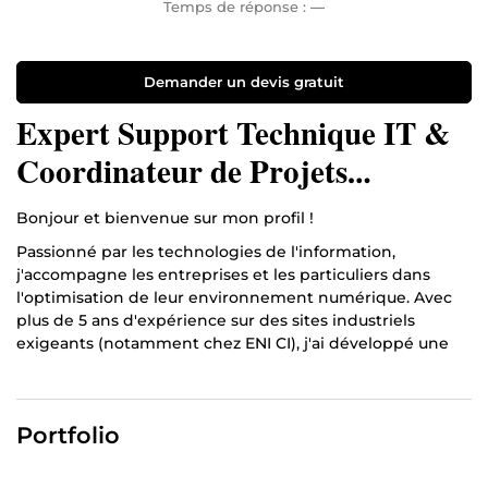
Temps de réponse :
—
Demander un devis gratuit
Expert Support Technique IT &
Coordinateur de Projets
Microsoft 365
Bonjour et bienvenue sur mon profil !
Passionné par les technologies de l'information,
j'accompagne les entreprises et les particuliers dans
l'optimisation de leur environnement numérique. Avec
plus de 5 ans d'expérience sur des sites industriels
exigeants (notamment chez ENI CI), j'ai développé une
rigueur et une réactivité indispensables au succès de vos
projets techniques.
Mes domaines d'expertise :
Portfolio
Environnement Microsoft 365 : Configuration et
dépannage d'Outlook, Teams, SharePoint et OneDrive.