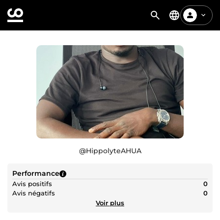
@
HippolyteAHUA
Performance
Avis positifs
0
Avis négatifs
0
Voir plus