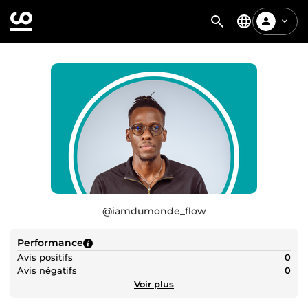
@
iamdumonde_flow
Performance
Avis positifs
0
Avis négatifs
0
Voir plus