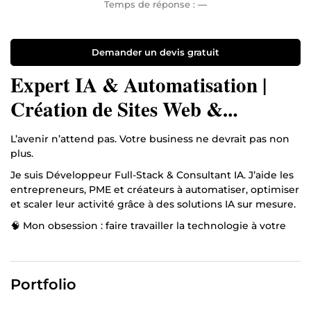
Temps de réponse :
—
Demander un devis gratuit
Expert IA & Automatisation |
Création de Sites Web &
Solutions Intelligentes
L’avenir n’attend pas. Votre business ne devrait pas non
plus.
Je suis Développeur Full-Stack & Consultant IA. J’aide les
entrepreneurs, PME et créateurs à automatiser, optimiser
et scaler leur activité grâce à des solutions IA sur mesure.
🧠 Mon obsession : faire travailler la technologie à votre
place. 🚀 Mon approche : allier stratégie, code et
intelligence artificielle pour créer des systèmes
puissants, autonomes et rentables.
Portfolio
💼 MES EXPERTISES