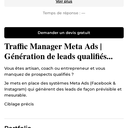
Voir plus
Temps de réponse :
—
Demander un devis gratuit
Traffic Manager Meta Ads |
Génération de leads qualifiés
pour artisans & coachs
Vous êtes artisan, coach ou entrepreneur et vous
manquez de prospects qualifiés ?
Je mets en place des systèmes Meta Ads (Facebook &
Instagram) qui génèrent des leads de façon prévisible et
mesurable.
Ciblage précis
Stratégie orientée résultats
Optimisation continue des performances
Mon objectif : vous aider à obtenir des prospects