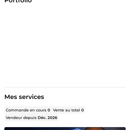
Portfolio
réguliers sans dépendre du bouche-à-oreille.
Discutons de votre acquisition. Ciblage précis de vos
prospects idéaux
Stratégie Meta Ads orientée ROI
Optimisation continue pour réduire le coût par lead
Mes services
Commande en cours
0
Vente au total
0
Vendeur depuis
Déc. 2026