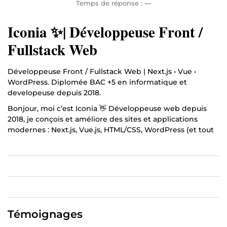
Temps de réponse :
—
Iconia ✨| Développeuse Front /
Fullstack Web
Développeuse Front / Fullstack Web | Next.js • Vue •
WordPress. Diplomée BAC +5 en informatique et
developeuse depuis 2018.
Bonjour, moi c’est Iconia 👋 Développeuse web depuis
2018, je conçois et améliore des sites et applications
modernes : Next.js, Vue.js, HTML/CSS, WordPress (et tout
ce qui va avec : intégration, responsive, performance, SEO
technique de base, maintenance, corrections de bugs).
Mon objectif : un résultat propre, rapide et fiable, avec
une communication claire et des livrables faciles à
maintenir. Tu as un site à créer, une refonte, une
intégration à faire ou des bugs à corriger ? Écris-moi et
on cadrera ton besoin rapidement.
Témoignages