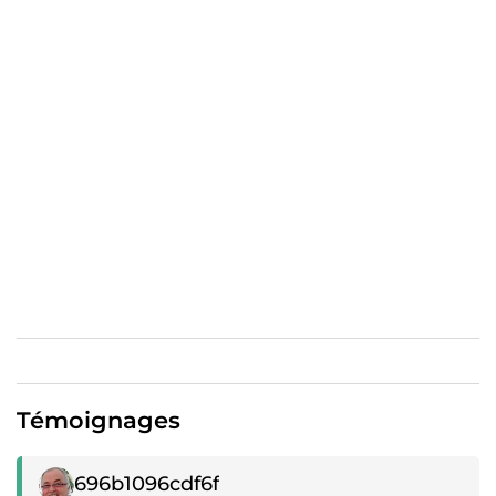
Montage vidéo.
Prêt à faire la différence ?🥇
Contactez-moi dès maintenant pour discuter de votre
projet !
À très vite !🤝
Témoignages
Témoignage positif
696b1096cdf6f