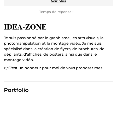
Voir plus
Temps de réponse :
—
IDEA-ZONE
Je suis passionné par le graphisme, les arts visuels, la
photomanipulation et le montage vidéo. Je me suis
spécialisé dans la création de flyers, de brochures, de
dépliants, d'affiches, de posters, ainsi que dans le
montage vidéo.
👉C'est un honneur pour moi de vous proposer mes
services sur Comeup afin de mettre à profit mes
compétences. Je vous accompagne dans la création de
l’identité visuelle de votre entreprise :
Portfolio
Création de flyers, dépliants, brochures, affiches et
posters professionnels.
La conception de logos avec différentes options, ainsi
que l'élaboration de chartes graphiques complètes.
La création de cartes de visite.