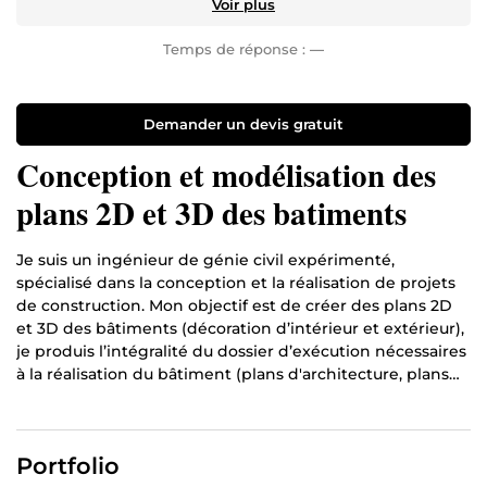
Voir plus
Temps de réponse :
—
Demander un devis gratuit
Conception et modélisation des
plans 2D et 3D des batiments
Je suis un ingénieur de génie civil expérimenté,
spécialisé dans la conception et la réalisation de projets
de construction. Mon objectif est de créer des plans 2D
et 3D des bâtiments (décoration d’intérieur et extérieur),
je produis l’intégralité du dossier d’exécution nécessaires
à la réalisation du bâtiment (plans d'architecture, plans
de structure, plans de fondation, etc.) pour les
entreprises et pour les particuliers. Je suis également
expert dans le dimensionnement et descente des
Portfolio
charges garantissant ainsi la stabilité et la pérennité des