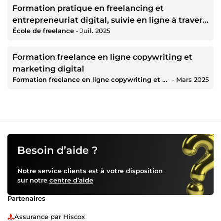
Formation pratique en freelancing et
entrepreneuriat digital, suivie en ligne à travers
École de freelance
‐
Juil. 2025
des cours en direct, des exercices pratiques et
des études de cas. Cette formation m’a permis
de développer des compétences en recherche
Formation freelance en ligne copywriting et
de clients, gestion de projets, communication
marketing digital
professionnelle, marketing digital, création
Formation freelance en ligne copywriting et marketing digital
‐
Mars 2025
d’offres de services et utilisation des
plateformes de freelance.
Besoin d’aide ?
Notre service clients est à votre disposition
sur notre
centre d’aide
Partenaires
Assurance par Hiscox