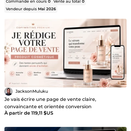
Commande en cours
0
Vente au total
0
commercial et faciliter la compréhension de vos
Vendeur depuis
Mai 2026
prospects.
Vous avez besoin d’un texte professionnel pour présenter
ou promouvoir votre activité ?
Découvrez mes services et contactez-moi pour discuter
de votre projet.
JacksonMuluku
Je vais écrire une page de vente claire,
convaincante et orientée conversion
À partir de 119,11 $US