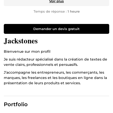
Voir plus
Temps de réponse :
1 heure
Demander un devis gratuit
Jackstones
Bienvenue sur mon profil
Je suis rédacteur spécialisé dans la création de textes de
vente clairs, professionnels et persuasifs.
J’accompagne les entrepreneurs, les commerçants, les
marques, les freelances et les boutiques en ligne dans la
présentation de leurs produits et services.
Je peux notamment rédiger :
– des pages de vente ; – des textes publicitaires ; – des
Portfolio
descriptions de produits ; – des publications pour les
réseaux sociaux ; – des messages promotionnels pour