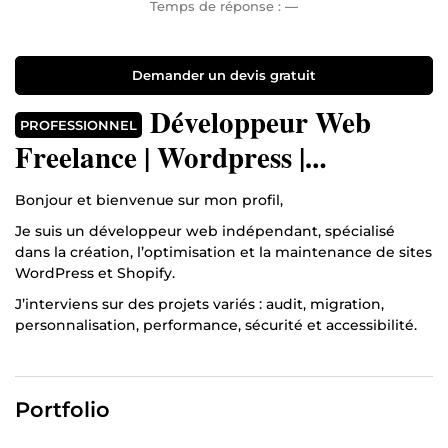
Temps de réponse :
—
Demander un devis gratuit
Développeur Web
PROFESSIONNEL
Freelance | Wordpress |
Intégrateur Web | Shopify
Bonjour et bienvenue sur mon profil,
Je suis un développeur web indépendant, spécialisé
dans la création, l’optimisation et la maintenance de sites
WordPress et Shopify.
J’interviens sur des projets variés : audit, migration,
personnalisation, performance, sécurité et accessibilité.
Mon approche repose sur la rigueur technique,
la collaboration transparente et l’application des
meilleures pratiques.
Portfolio
WordPress