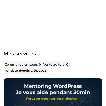
Audit technique (sécurité, RGPD, compatibilité)
Migration d’hébergement
Thèmes sur mesure (PHP, HTML, CSS, JS)
Plugins : blocs Gutenberg
Optimisation SEO, performance, sauvegardes
automatisées
Shopify
Personnalisation de thèmes (Liquid, JS, CSS)
Création de sites & Intégration
Gestion de projet : cahier des charges, wireframes,
Mes services
arborescence
Responsive design (Mobile First)
Commande en cours
0
Vente au total
0
Conformité W3C / RGAA
Vendeur depuis
Déc. 2025
Méthodologie Atomic Design pour des composants
réutilisablesac
Pourquoi me choisir ?
Autonome
: je gère les projets de A à Z, avec ou sans
équipe
Précis
: je documente, je teste, je livre fonctionnel
Rigoureux
: sécurité, performance, accessibilité