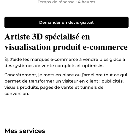
Temps de réponse :
4 heures
Demander un devis gratuit
Artiste 3D spécialisé en
visualisation produit e-commerce
🚀 J’aide les marques e-commerce à vendre plus grâce à
des systèmes de vente complets et optimisés.
Concrètement, je mets en place ou j’améliore tout ce qui
permet de transformer un visiteur en client : publicités,
visuels produits, pages de vente et tunnels de
conversion.
Mon rôle n’est pas de faire du design ou du
développement isolé, mais de faire en sorte que chaque
élément travaille ensemble pour générer des ventes.
🧩 Je travaille sur 4 éléments essentiels :
Mes services