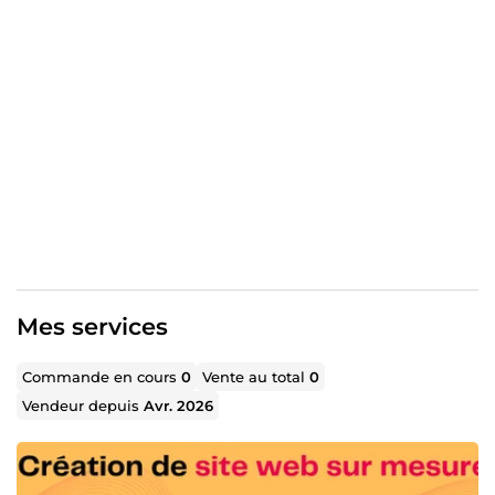
👉 Un site WordPress personnalisé, responsive et
moderne
👉 Une expérience utilisateur fluide pour séduire vos
visiteurs
👉 Une stratégie SEO technique et éditoriale pour
booster votre position sur Google
👉 Une approche collaborative et transparente, orientée
résultats
Que vous soyez
entrepreneur, coach, freelance ou une
PME,
je mets mes compétences à votre service pour
créer un site qui reflète votre image et atteint vos
objectifs.
Mes services
En bonus : une touche créative et un œil aiguisé pour les
détails, car un beau site, c’est bien… un site efficace, c’est
Commande en cours
0
Vente au total
0
mieux ! 😉
Vendeur depuis
Avr. 2026