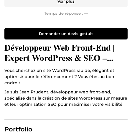
Voir plus
Temps de réponse :
—
Demander un devis gratuit
Développeur Web Front-End |
Expert WordPress & SEO –
Votre Partenaire pour un Site
Vous cherchez un site WordPress rapide, élégant et
Qui Convertit
optimisé pour le référencement ? Vous êtes au bon
endroit.
Je suis Jean Prudent, développeur web front-end,
spécialisé dans la création de sites WordPress sur mesure
et leur optimisation SEO pour maximiser votre visibilité
et vos conversions. Mon objectif : transformer votre
présence en ligne en un véritable levier de croissance.
Ce que je vous propose :
Portfolio