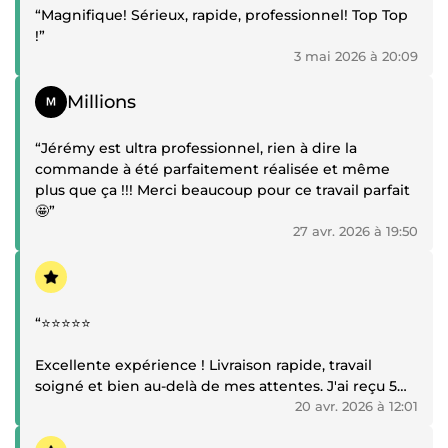
“Magnifique! Sérieux, rapide, professionnel! Top Top
!”
3 mai 2026 à 20:09
Témoignage positif
Millions
“Jérémy est ultra professionnel, rien à dire la
commande à été parfaitement réalisée et même
plus que ça !!! Merci beaucoup pour ce travail parfait
🤩”
27 avr. 2026 à 19:50
Témoignage positif
“⭐⭐⭐⭐⭐
Excellente expérience ! Livraison rapide, travail
soigné et bien au-delà de mes attentes. J'ai reçu 5
hooks différents ce qui me permet de tester
20 avr. 2026 à 12:01
plusieurs angles sur mes publicités Meta, vraiment
Témoignage positif