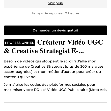
Voir plus
Temps de réponse :
2 heures
Demander un devis gratuit
Créateur Vidéo UGC
PROFESSIONNEL
& Creative Strategist E-
commerce
Besoin de vidéos qui stoppent le scroll ? J'allie mon
expérience de Creative Strategist (plus de 300 marques
accompagnées) et mon métier d'acteur pour créer du
contenu qui vend.
Je maîtrise les codes des plateformes sociales pour
maximiser votre ROI : ✅ Vidéo UGC Publicitaire (Meta Ads,
TikTok Ads, Snapchat & Pinterest) ✅ Témoignage Client
Authentique (Face caméra, déballage, démonstration
produit) ✅ Contenu Organique Viral (Reels, Shorts,
TikTok) ✅ Format Podcast & Autorité (Expertise,