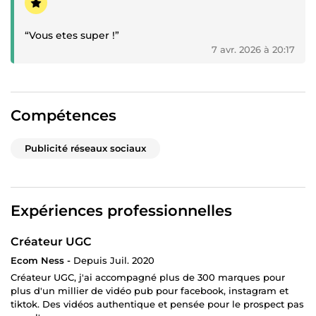
très professionnel.
En bonus, des conseils audio très utiles pour éviter
“Vous etes super !”
les erreurs courantes sur Facebook Ads. On sent que
7 avr. 2026 à 20:17
c'est quelqu'un qui maîtrise vraiment son sujet et
qui veut que le client réussisse.
Je recommande sans hésiter et je reviendrai
Compétences
certainement pour de futures collaborations. Merci !”
Publicité réseaux sociaux
Expériences professionnelles
Créateur UGC
Ecom Ness -
Depuis Juil. 2020
Créateur UGC, j'ai accompagné plus de 300 marques pour
plus d'un millier de vidéo pub pour facebook, instagram et
tiktok. Des vidéos authentique et pensée pour le prospect pas