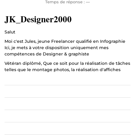
Temps de réponse :
—
JK_Designer2000
Salut
Moi c'est Jules, jeune Freelancer qualifié en Infographie
Ici, je mets à votre disposition uniquement mes
compétences de Designer & graphiste
Vétéran diplômé, Que ce soit pour la réalisation de tâches
telles que le montage photos, la réalisation d'affiches
publicitaires, de cartes de visites et autres j'utilise la
gamme de logiciel Adobe (Photoshop, Illustrator, In
design) dans l'exercice de ces tâches.
Je me sers également d'IA (intelligence artificielle) pour
accélérer le processus mais uniquement sur demande de
mes clients. Parmi celles-ci je peux citer Canvas qui est
de la seule et d'ailleurs le meilleur que j'utilise. Aussi, dans
un souci de respect des droits d'auteurs, je n'utilise que
du contenu sans droit.