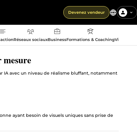
Devenez vendeur
action
Réseaux sociaux
Business
Formations & Coaching
Vie quotid
ur mesure
ar IA avec un niveau de réalisme bluffant, notamment
rsonne ayant besoin de visuels uniques sans prise de