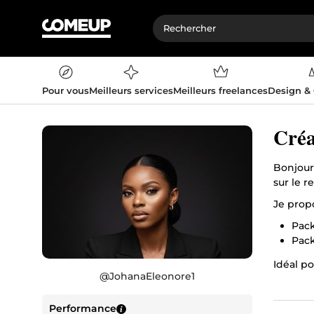
Pour vous
Meilleurs services
Meilleurs freelances
Design &
Créa
Bonjour
sur le 
Je prop
Pac
Pack
Idéal po
@
JohanaEleonore1
vue réel
N'hésit
Performance