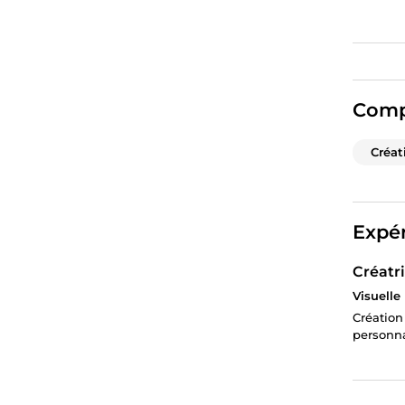
Comp
Créat
Expér
Créatri
Visuelle
Création
personna