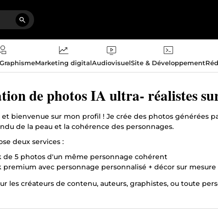
 Graphisme
Marketing digital
Audiovisuel
Site & Développement
Réd
tion de photos IA ultra- réalistes s
 et bienvenue sur mon profil ! Je crée des photos générées p
rendu de la peau et la cohérence des personnages.
ose deux services :
k de 5 photos d'un même personnage cohérent
 premium avec personnage personnalisé + décor sur mesure
ur les créateurs de contenu, auteurs, graphistes, ou toute pe
le.
ez pas à me contacter avant de commander !