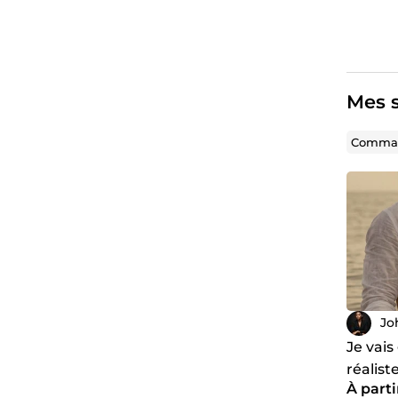
Mes s
Comman
Jo
Je vais
réalis
À parti