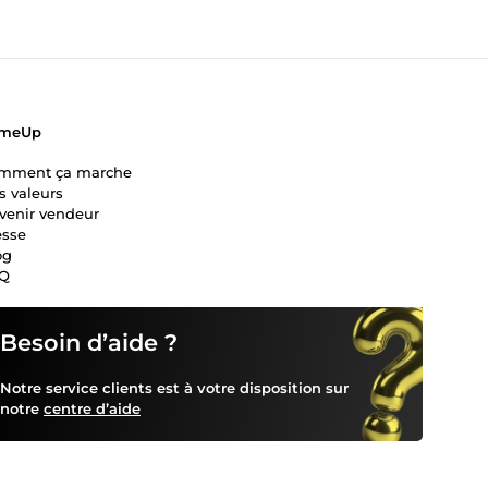
meUp
mment ça marche
s valeurs
venir vendeur
esse
og
Q
Besoin d’aide ?
Notre service clients est à votre disposition sur
notre
centre d’aide