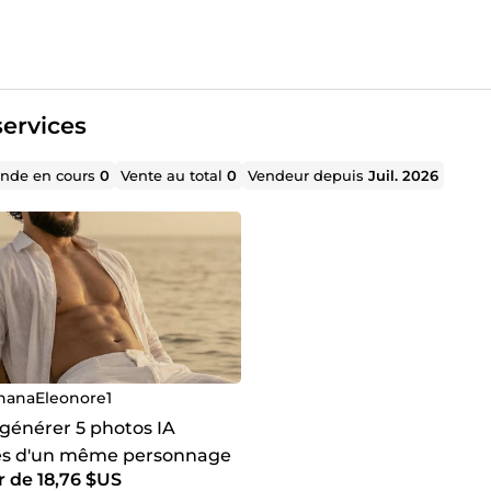
ervices
de en cours
0
Vente au total
0
Vendeur depuis
Juil. 2026
hanaEleonore1
 générer 5 photos IA
tes d'un même personnage
r de 18,76 $US