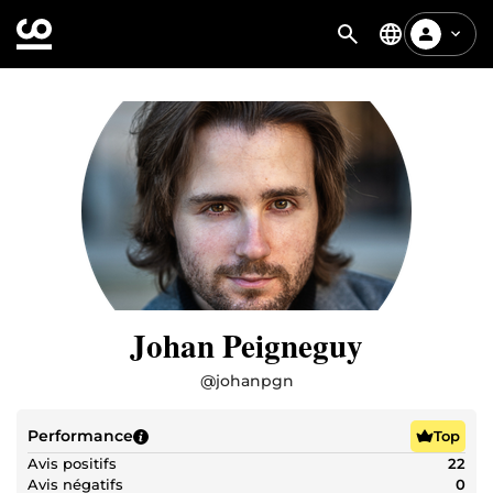
Johan Peigneguy
@
johanpgn
Performance
Top
Avis positifs
22
Avis négatifs
0