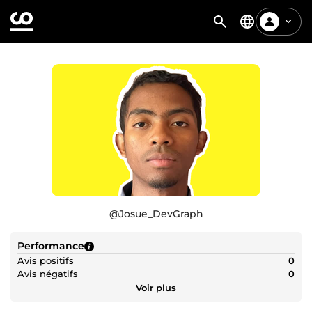
@
Josue_DevGraph
Performance
Avis positifs
0
Avis négatifs
0
Voir plus