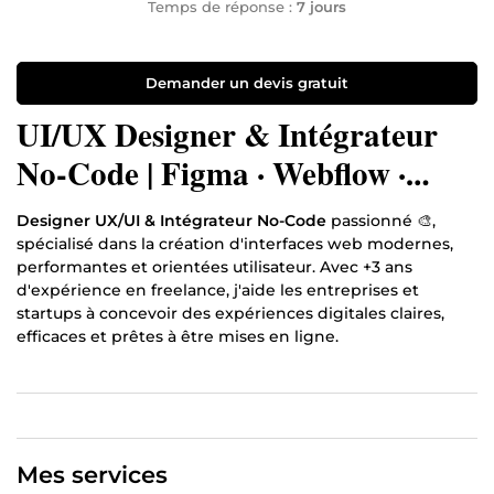
Temps de réponse :
7 jours
Demander un devis gratuit
UI/UX Designer & Intégrateur
No-Code | Figma · Webflow ·
WordPress · Shopify
Designer UX/UI & Intégrateur No-Code
passionné 🎨,
spécialisé dans la création d'interfaces web modernes,
performantes et orientées utilisateur. Avec +3 ans
d'expérience en freelance, j'aide les entreprises et
startups à concevoir des expériences digitales claires,
efficaces et prêtes à être mises en ligne.
Maîtrise complète de Figma et Adobe XD pour le design
UI/UX, et des plateformes No-Code comme
Webflow
,
WordPress
et Shopify pour l'intégration. De la
maquette
haute fidélité
jusqu'au site en ligne, je gère l'ensemble
du processus sans une seule ligne de code.
Mes services