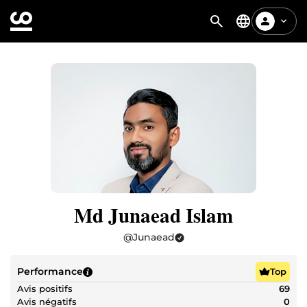
Md Junaead Islam
@
Junaead
Performance
Top
Avis positifs
69
Avis négatifs
0