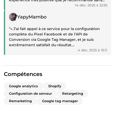
expérience très positive que je recommande sans
hésitation.”
14 déc. 2025 à 22:55
Témoignage positif
YapyMambo
“« J’ai fait appel à ce service pour la configuration
complète du Pixel Facebook et de l’API de
Conversion via Google Tag Manager, et je suis
extrêmement satisfait du résultat.
L’entrepreneur a été très professionnel, rapide et
4 déc. 2025 à 15:11
pédagogue. En moins de 2 jours, tout était
parfaitement installé, testé et fonctionnel.
Grâce à cette prestation, je peux enfin suivre mes
Compétences
conversions avec précision et optimiser mes
campagnes sans perdre de données.
Google analytics
Shopify
Le travail est propre, fiable et conforme aux bonnes
pratiques Meta. La communication a été fluide du
Configuration de serveur
Retargeting
début à la fin, avec des explications claires et un
Remarketing
Google tag manager
accompagnement personnalisé.