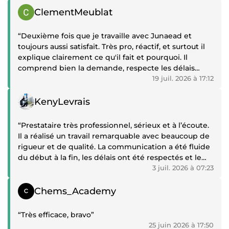
Témoignage positif
ClementMeublat
“Deuxième fois que je travaille avec Junaead et
toujours aussi satisfait. Très pro, réactif, et surtout il
explique clairement ce qu'il fait et pourquoi. Il
comprend bien la demande, respecte les délais
annoncés, et prend le temps de vérifier son travail
19 juil. 2026 à 17:12
avant de livrer. Je referai appel à lui sans hésiter.”
Témoignage positif
KenyLevrais
“Prestataire très professionnel, sérieux et à l’écoute.
Il a réalisé un travail remarquable avec beaucoup de
rigueur et de qualité. La communication a été fluide
du début à la fin, les délais ont été respectés et le
résultat est à la hauteur de mes attentes, voire au-
3 juil. 2026 à 07:23
delà. Je vous remercie sincèrement pour votre
Témoignage positif
professionnalisme, votre disponibilité et votre
Chems_Academy
excellent travail. Je recommande vivement ses
services à toute personne recherchant un
“Très efficace, bravo”
prestataire compétent et fiable.”
25 juin 2026 à 17:50