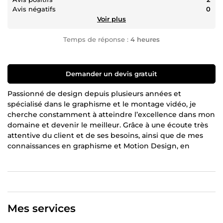
Avis négatifs
0
Voir plus
Temps de réponse :
4 heures
Demander un devis gratuit
Passionné de design depuis plusieurs années et
spécialisé dans le graphisme et le montage vidéo, je
cherche constamment à atteindre l’excellence dans mon
domaine et devenir le meilleur. Grâce à une écoute très
attentive du client et de ses besoins, ainsi que de mes
connaissances en graphisme et Motion Design, en
psychologie et en marketing, je suis réellement apte à
vous créer des produits graphiques adaptés à vos besoins
et qui sauront cibler la bonne clientèle pour votre
entreprise ou projet.
Je possède des compétences dans l'ensemble de ces
Mes services
domaines :