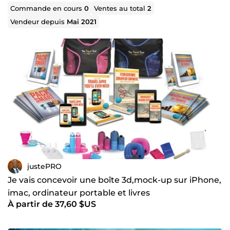
Création / Vectorisation & amélioration de logo
Commande en cours
0
Ventes au total
2
Création de couverture d'ebook (e-book)
Vendeur depuis
Mai 2021
Création de et montage vidéo / vidéos YouTube
Création de Tunnel de vente
Création de carte de visite
Création de bannière
Création de flyers / d'affiches papier ou numériques
Motion Design
justePRO
Je vais concevoir une boîte 3d,mock-up sur iPhone,
imac, ordinateur portable et livres
À partir de 37,60 $US