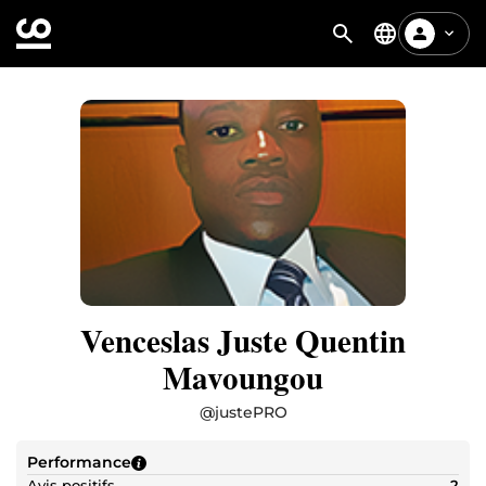
Venceslas Juste Quentin
Mavoungou
@
justePRO
Performance
Avis positifs
2