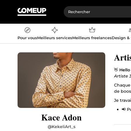
Pour vous
Meilleurs services
Meilleurs freelances
Design &
Arti
👋
Hello
Artiste
Chaque j
de boost
Je trava
📢 P
Kace Adon
🏛️ 
🕶️ 
@
KekeliArt_s
🎮 D