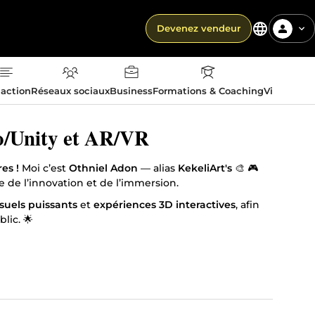
Devenez vendeur
action
Réseaux sociaux
Business
Formations & Coaching
Vie quotid
éo/Unity et AR/VR
es !
Moi c’est
Othniel Adon
— alias
KekeliArt's
🎨 🎮
ce de l’innovation et de l’immersion.
suels puissants
et
expériences 3D interactives
, afin
lic. 🌟