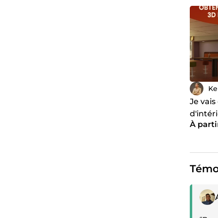
Ke
Je vais
d'intér
À parti
espaces
immers
Témo
Témoi