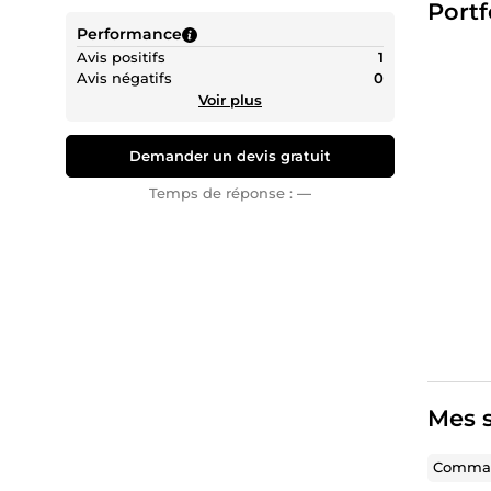
Portf
🏭 V
Performance
🧩 C
Avis positifs
1
🎯
Objec
Avis négatifs
0
forget "
Voir plus
📩 Prêt
Demander un devis gratuit
Temps de réponse :
—
Mes s
Comman