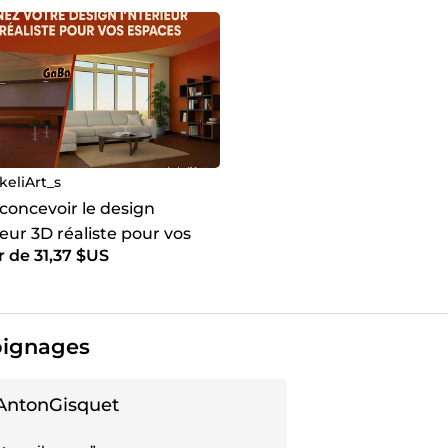
keliArt_s
 concevoir le design
ieur 3D réaliste pour vos
r de 31,37 $US
 et Visualisation
ive
ignages
gnage positif
AntonGisquet