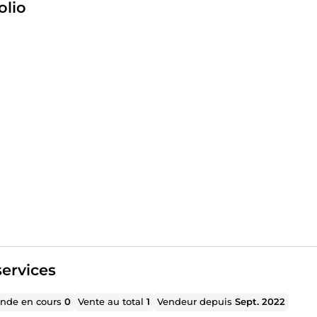
olio
isualisation industrielle
onception de produits
tif
: donner vie à vos projets avec passion, efficacité et excel
Be RAINBOW !
*
 à démarrer ? Envoyez-moi un message et lançons votre procha
ervices
de en cours
0
Vente au total
1
Vendeur depuis
Sept. 2022