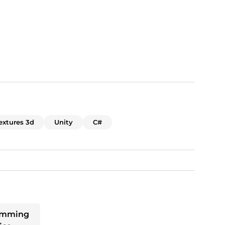
extures 3d
Unity
C#
ramming