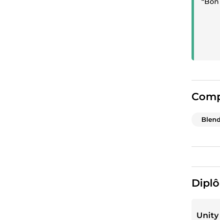
“Bon 
Comp
Blend
Diplô
Unity