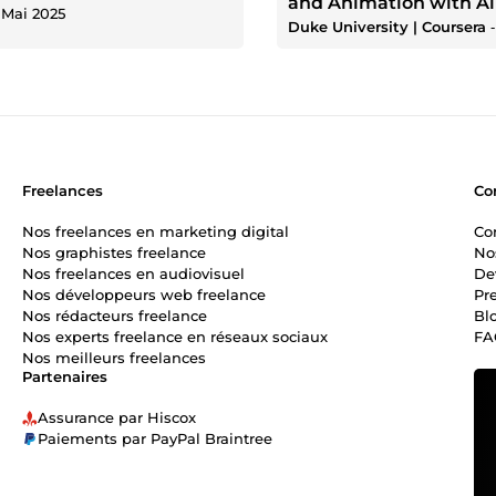
and Animation with Al
‐
Mai 2025
Duke University | Coursera
Freelances
Co
Nos freelances en marketing digital
Co
Nos graphistes freelance
No
Nos freelances en audiovisuel
De
Nos développeurs web freelance
Pr
Nos rédacteurs freelance
Bl
Nos experts freelance en réseaux sociaux
FA
Nos meilleurs freelances
Partenaires
Assurance par Hiscox
Paiements par PayPal Braintree