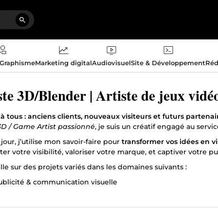
 Graphisme
Marketing digital
Audiovisuel
Site & Développement
Réd
ste 3D/Blender | Artiste de jeux vid
 à tous : anciens clients, nouveaux visiteurs et futurs partenair
 3D / Game Artist passionné
, je suis un créatif engagé au servi
our, j’utilise mon savoir-faire pour
transformer vos idées en vi
er votre visibilité, valoriser votre marque, et captiver votre pub
ille sur des projets variés dans les domaines suivants :
ublicité & communication visuelle
Architecture & visualisation immobilière
Réalité augmentée & virtuelle
éveloppement de jeux vidéo