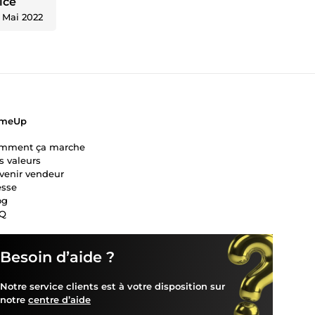
ice
‐
Mai 2022
meUp
mment ça marche
s valeurs
venir vendeur
esse
og
Q
Besoin d’aide ?
Notre service clients est à votre disposition sur
notre
centre d’aide