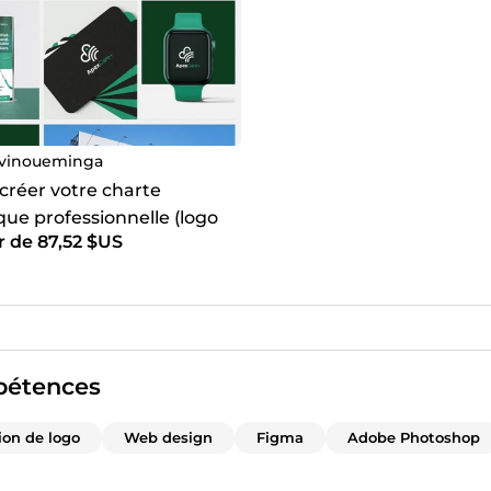
vinoueminga
 créer votre charte
que professionnelle (logo
r de 87,52 $US
e typographies)
étences
ion de logo
Web design
Figma
Adobe Photoshop