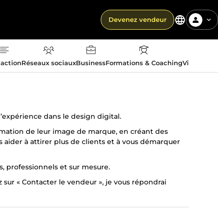
Devenez vendeur
action
Réseaux sociaux
Business
Formations & Coaching
Vie quotid
’expérience dans le design digital.
ormation de leur image de marque, en créant des
 aider à attirer plus de clients et à vous démarquer
ts, professionnels et sur mesure.
 sur « Contacter le vendeur », je vous répondrai
able !