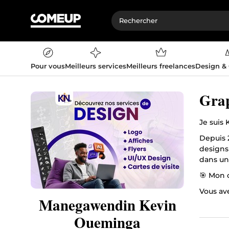
Pour vous
Meilleurs services
Meilleurs freelances
Design &
Grap
Je suis
Depuis 
designs 
dans un
🎯 Mon o
Vous ave
Manegawendin Kevin
rapidem
Oueminga
✨ Hâte 