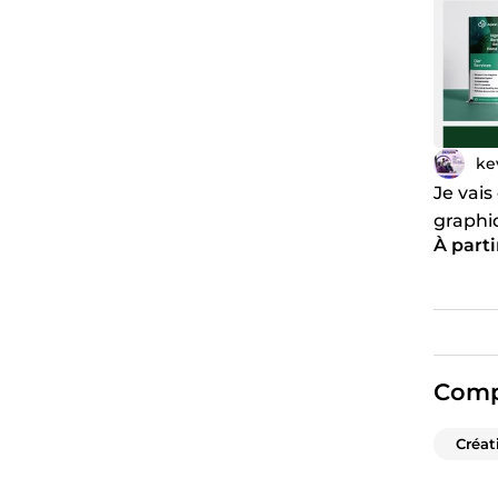
ke
Je vais
graphi
À parti
palett
Comp
Créat