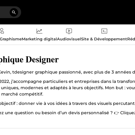
 Graphisme
Marketing digital
Audiovisuel
Site & Développement
Réd
hique Designer
 Kevin, tdesigner graphique passionné, avec plus de 3 années d
2022, j’accompagne particuliers et entreprises dans la transf
uniques, modernes et adaptés à leurs objectifs. Mon but : vous
 marché compétitif.
bjectif : donner vie à vos idées à travers des visuels percutan
z une question ou besoin d’un devis personnalisé ? 👉 Cliquez
ent !
de collaborer avec vous et de créer quelque chose de remarqu