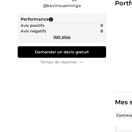
Portf
@
kevinoueminga
Performance
Avis positifs
0
Avis négatifs
0
Voir plus
Demander un devis gratuit
Temps de réponse :
—
Mes s
Comman