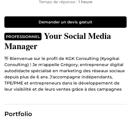
Temps de réponse :
1 heure
Demander un devis gratuit
Your Social Media
PROFESSIONNEL
Manager
👋 Bienvenue sur le profil de KGK Consulting (Kyogikai
Consulting) ! Je m'appelle Grégory, entrepreneur digital
autodidacte spécialisé en marketing des réseaux sociaux
depuis plus de 6 ans. J'accompagne indépendants,
TPE/PME et entrepreneurs dans le développement de
leur visibilité et de leurs ventes grâce à des campagnes
publicitaires performantes et des outils de captation de
leads sur-mesure.
Ce que je vous propose : 📱 Facebook Ads & Instagram
Portfolio
Ads — création et optimisation de campagnes Meta Ads
ciblées pour générer des leads et des ventes 🎵 TikTok
Ads — campagnes TikTok Marketing adaptées aux