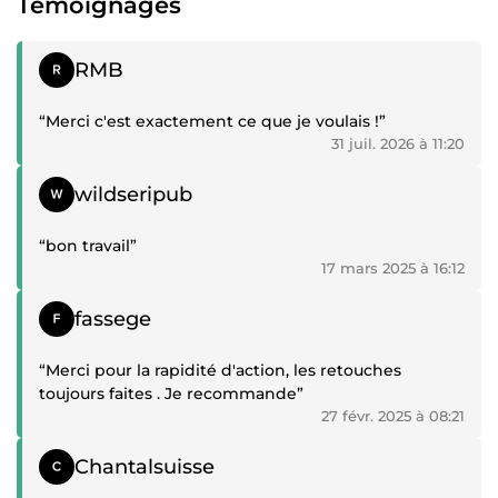
Témoignages
Témoignage positif
RMB
“Merci c'est exactement ce que je voulais !”
31 juil. 2026 à 11:20
Témoignage positif
wildseripub
“bon travail”
17 mars 2025 à 16:12
Témoignage positif
fassege
“Merci pour la rapidité d'action, les retouches
toujours faites . Je recommande”
27 févr. 2025 à 08:21
Témoignage positif
Chantalsuisse