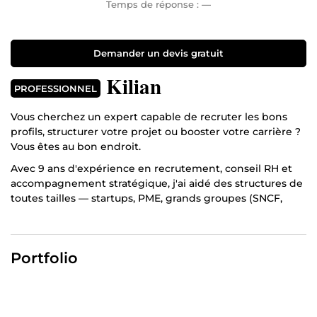
Temps de réponse :
—
Demander un devis gratuit
Kilian
PROFESSIONNEL
Vous cherchez un expert capable de recruter les bons
profils, structurer votre projet ou booster votre carrière ?
Vous êtes au bon endroit.
Avec 9 ans d'expérience en recrutement, conseil RH et
accompagnement stratégique, j'ai aidé des structures de
toutes tailles — startups, PME, grands groupes (SNCF,
Amazon, Orange) — à atteindre leurs objectifs humains et
business.
Je propose trois expertises complémentaires :
Portfolio
Recrutement & RH — Ciblage et sélection des meilleurs
talents (CDI, freelance, mandataires), optimisation de vos
process, conseil pour structures en croissance ou en
transition.