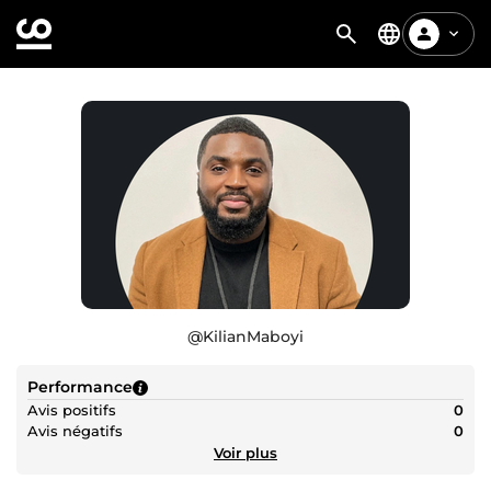
@
KilianMaboyi
Performance
Avis positifs
0
Avis négatifs
0
Voir plus