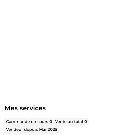
Création & développement d'entreprise — Business
model, business plan, accompagnement de A à Z,
recherche de financement, mise en réseau.
Coaching & gestion de carrière — Refonte de CV et profil
LinkedIn, préparation aux entretiens, négociation
salariale, accompagnement en reconversion.
Mon approche : humaine, structurée, orientée résultats.
Chaque mission aboutit à des livrables concrets et
mesurables.
Vous avez un besoin précis ? Décrivez le moi en message
— je vous réponds sous 24h.
Mes services
Commande en cours
0
Vente au total
0
Vendeur depuis
Mai 2025