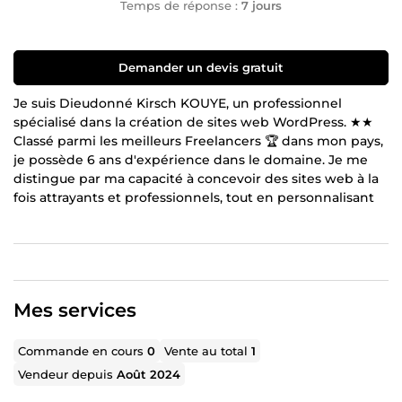
Temps de réponse :
7 jours
Demander un devis gratuit
Je suis Dieudonné Kirsch KOUYE, un professionnel
spécialisé dans la création de sites web WordPress. ★★
Classé parmi les meilleurs Freelancers 🏆 dans mon pays,
je possède 6 ans d'expérience dans le domaine. Je me
distingue par ma capacité à concevoir des sites web à la
fois attrayants et professionnels, tout en personnalisant
leur design et en optimisant leur chargement pour une
rapidité exceptionnelle.
✅ Certifié en HTML, CSS, Bootstrap, JavaScript, React JS,
et détenteur de deux certifications en WordPress, le CMS
le plus populaire, obtenues sur des plateformes d'e-
Mes services
learning reconnues comme OpenClassrooms et Udemy,
entre autres…
Commande en cours
0
Vente au total
1
Je propose mes services sur Comeup pour vous
Vendeur depuis
Août 2024
accompagner dans la création d’un site web WordPress