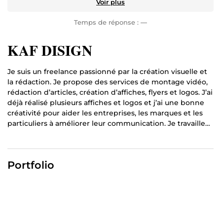
Voir plus
Temps de réponse :
—
KAF DISIGN
Je suis un freelance passionné par la création visuelle et
la rédaction. Je propose des services de montage vidéo,
rédaction d’articles, création d’affiches, flyers et logos. J’ai
déjà réalisé plusieurs affiches et logos et j’ai une bonne
créativité pour aider les entreprises, les marques et les
particuliers à améliorer leur communication. Je travaille
sérieusement et je fais toujours de mon mieux pour livrer
un travail propre, professionnel et dans les délais. Je suis
disponible 3 à 5 heures par jour pour répondre aux
Portfolio
besoins de mes clients. Si vous cherchez quelqu’un de
motivé pour votre projet, je serai heureux de travailler
avec vous.