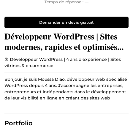
Temps de réponse :
—
Demander un devis gratuit
Développeur WordPress | Sites
modernes, rapides et optimisés
SEO
🎯 Développeur WordPress | 4 ans d'expérience | Sites
vitrines & e-commerce
Bonjour, je suis Moussa Diao, développeur web spécialisé
WordPress depuis 4 ans. J'accompagne les entreprises,
entrepreneurs et indépendants dans le développement
de leur visibilité en ligne en créant des sites web
professionnels, modernes et optimisés.
💡 Ce que je propose :
Portfolio
✅ Création de sites vitrines pour présenter votre activité
✅ Développement de boutiques en ligne performantes