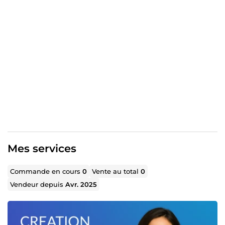
(WooCommerce)
✅ Design responsive, adapté mobile/tablette
✅ Optimisation SEO de base pour un meilleur
référencement
✅ Intégration de fonctionnalités personnalisées selon vos
besoins
✨ Mon objectif ? Vous fournir un site web qui reflète
votre image de marque, attire vos clients et soutient vos
objectifs business. Discutons de votre projet, je suis à
l’écoute et réactif 🚀
Mes services
Commande en cours
0
Vente au total
0
Vendeur depuis
Avr. 2025