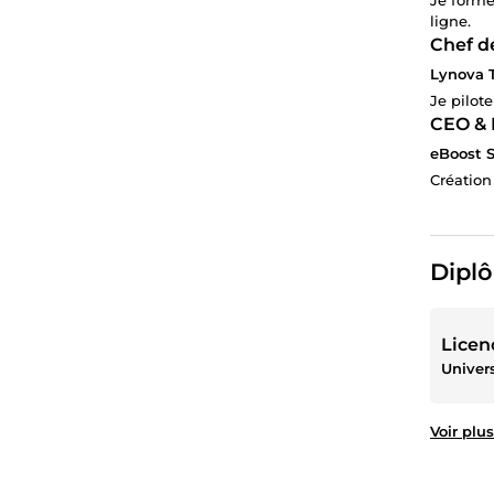
ligne.
Chef d
Lynova T
Je pilot
CEO & 
eBoost S
Création
Diplô
Licen
Voir plus