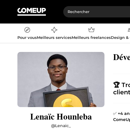
Pour vous
Meilleurs services
Meilleurs freelances
Design &
Déve
🏆
Tr
clien
Lenaïc Hounleba
✅
+4 an
ComeU
@
Lenaic_