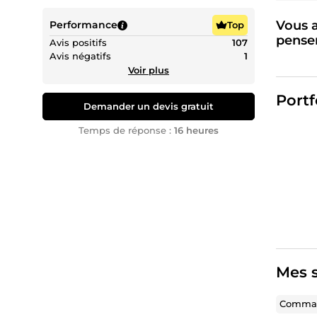
Vous a
Performance
Top
penser
Avis positifs
107
Avis négatifs
1
Voir plus
Mais ent
Portf
projet 
Demander un devis gratuit
C’est ju
Temps de réponse :
16 heures
👋 Hello
Informa
leur pré
Autour 
en Auto
Ensembl
Mes s
niveau 
Comman