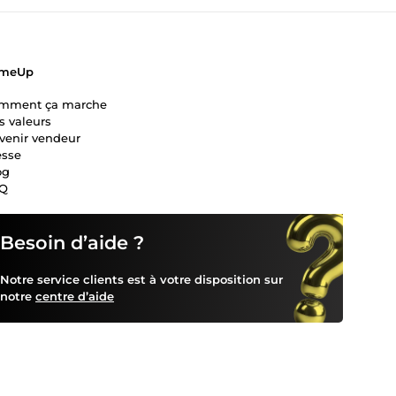
meUp
mment ça marche
s valeurs
venir vendeur
esse
og
Q
Besoin d’aide ?
Notre service clients est à votre disposition sur
notre
centre d’aide