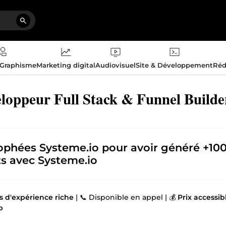
 Graphisme
Marketing digital
Audiovisuel
Site & Développement
Réd
loppeur Full Stack & Funnel Builde
ophées Systeme.io
pour avoir généré
+10
ts avec Systeme.io
s d'expérience riche
| 📞 Disponible en appel | 💰
Prix accessibl
p