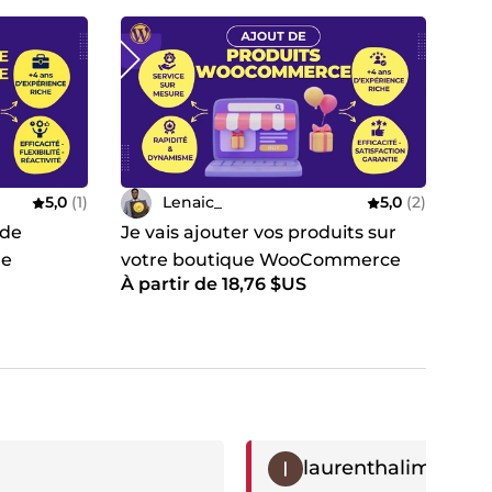
dernes et optimisés SEO
ensés pour transformer vos visiteurs en clients
ts optimisées, prêtes à vendre dès le premier jour
5,0
(1)
Lenaic_
5,0
(2)
business tourne sans vous
 de
Je vais ajouter vos produits sur
rées et directement exploitables
ge
votre boutique WooCommerce
aturel, copywriting orienté résultats
À partir de 18,76 $US
ctif et précis. Le rendu dépasse mes attentes."
⭐⭐⭐⭐⭐
if
Témoignage négatif
laurenthalimi
elà du travail demandé."
⭐⭐⭐⭐⭐