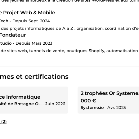
e Projet Web & Mobile
ech -
Depuis Sept. 2024
e des projets informatiques de A à Z : organisation, coordination d’
Fondateur
tudio -
Depuis Mars 2023
 de sites web, tunnels de vente, boutiques Shopify, automatisation
mes et certifications
2 trophées Or Systeme.
ce Informatique
000 €
Université de Bretagne Occidentale (UBO)
‐
Juin 2026
Systeme.io
‐
Avr. 2025
 (2)