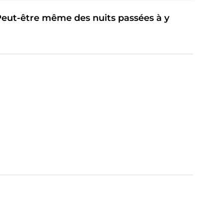
 Peut-être même des nuits passées à y
 à la mauvaise personne, c'est risquer de voir votre
oute.
t.
vec
+4 ans d'expérience
et une
licence en
ntrepreneurs, startups et PME
dans la construction de
EO,
Célian
, expert Funnel Building, et
Zeyneb
, experte
 aspect de votre projet soit traité avec le plus haut