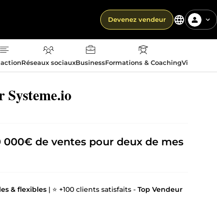
Devenez vendeur
action
Réseaux sociaux
Business
Formations & Coaching
Vie quotid
r Systeme.io
0 000€ de ventes
pour deux de mes
es & flexibles
| ⭐ +100 clients satisfaits -
Top Vendeur