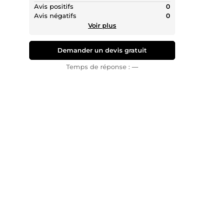
🚀
Pourq
Avis positifs
0
Avis négatifs
0
Concept
Voir plus
secteur 
professi
Demander un devis gratuit
Écoute a
Temps de réponse :
—
Prêt à 
collabor