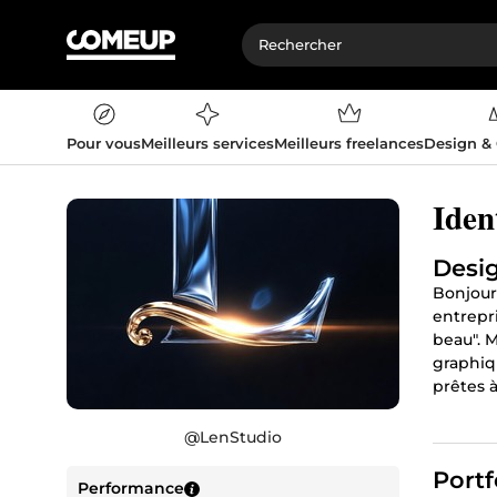
Pour vous
Meilleurs services
Meilleurs freelances
Design &
Iden
​Desi
Bonjour 
entrepr
beau". M
graphiq
prêtes à
🌟
Ce qu
@
LenStudio
valeurs.
réseaux
Portf
Performance