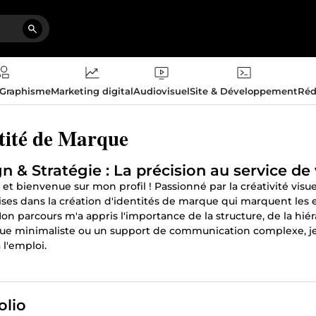
 Graphisme
Marketing digital
Audiovisuel
Site & Développement
Réd
tité de Marque
gn & Stratégie : La précision au service d
et bienvenue sur mon profil ! Passionné par la créativité visu
ises dans la création d'identités de marque qui marquent les e
on parcours m'a appris l'importance de la structure, de la hiér
ue minimaliste ou un support de communication complexe, je 
 l'emploi.
e je vous apporte :
Identité Visuelle complète : Logos, palette
 Branding & Print : Business cards, menus, affiches et maquett
 sociaux et présentations de projets percutantes.
olio