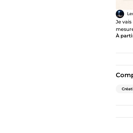
Le
Je vais
mesure,
À parti
votre e
Comp
Créat