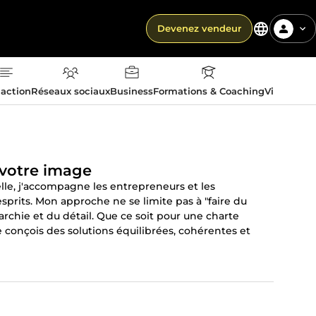
Devenez vendeur
action
Réseaux sociaux
Business
Formations & Coaching
Vie quotid
e votre image
elle, j'accompagne les entrepreneurs et les
sprits. Mon approche ne se limite pas à "faire du
archie et du détail. Que ce soit pour une charte
conçois des solutions équilibrées, cohérentes et
s de couleurs et typographies qui reflètent vos
es professionnelles. Supports Digitaux : Bannières