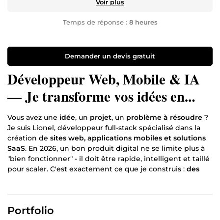
Voir plus
Temps de réponse :
8 heures
Demander un devis gratuit
Développeur Web, Mobile & IA
— Je transforme vos idées en
produits digitaux qui performent
Vous avez une
idée
, un
projet
, un
problème à résoudre
?
Je suis Lionel, développeur full-stack spécialisé dans la
création de
sites web, applications mobiles et solutions
SaaS
. En 2026, un bon produit digital ne se limite plus à
"bien fonctionner" - il doit être rapide, intelligent et taillé
pour scaler. C'est exactement ce que je construis :
des
applications modernes intégrant les dernières avancées
de l'IA pour automatiser, personnaliser et optimiser
l'expérience de vos utilisateurs.
Ce que je crée pour mes
Portfolio
clients :