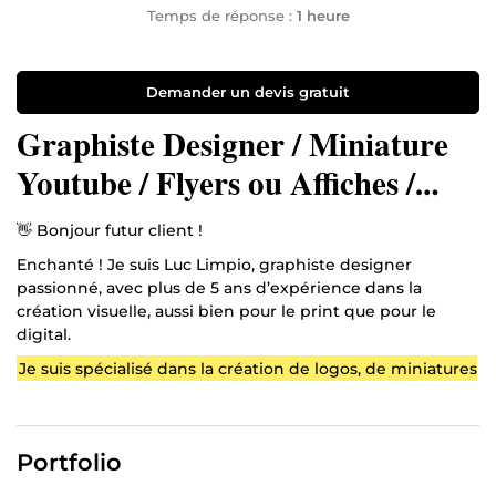
Temps de réponse :
1 heure
Demander un devis gratuit
Graphiste Designer / Miniature
Youtube / Flyers ou Affiches /
Brochure / Packaging
👋 Bonjour futur client !
Enchanté ! Je suis Luc Limpio, graphiste designer
passionné, avec plus de 5 ans d’expérience dans la
création visuelle, aussi bien pour le print que pour le
digital.
Je suis spécialisé dans la création de logos, de miniatures
YouTube, d’affiches, de flyers, de brochures, d’étiquettes
et de packagings , ainsi que dans la mise en page
professionnelle de documents PDF, magazines et
Portfolio
catalogues.