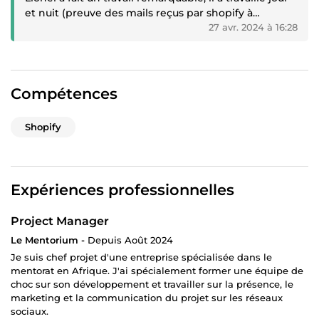
et nuit (preuve des mails reçus par shopify à
l’appuie) afin de me livrer la commande en temps et
27 avr. 2024 à 16:28
en heure malgré les retards de réponses de ma part
et le fait que mon site comporte énormément
d’images.
Il a fait son possible pour satisfaire à ma demande et
Compétences
m’a très bien renseigné. Toujours dispo. Je
recommande !! Merci Lionel”
Shopify
Expériences professionnelles
Project Manager
Le Mentorium -
Depuis Août 2024
Je suis chef projet d'une entreprise spécialisée dans le
mentorat en Afrique. J'ai spécialement former une équipe de
choc sur son développement et travailler sur la présence, le
marketing et la communication du projet sur les réseaux
sociaux.