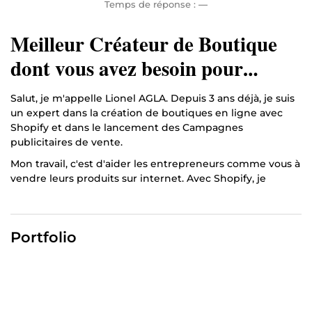
Temps de réponse :
—
Meilleur Créateur de Boutique
dont vous avez besoin pour
Scaler 🚀
Salut, je m'appelle Lionel AGLA. Depuis 3 ans déjà, je suis
un expert dans la création de boutiques en ligne avec
Shopify et dans le lancement des Campagnes
publicitaires de vente.
Mon travail, c'est d'aider les entrepreneurs comme vous à
vendre leurs produits sur internet. Avec Shopify, je
construis des boutiques en ligne belles, rapides et faciles
à utiliser pour que vos clients adorent acheter chez vous.
En parallèle, je fais de la publicité en ligne pour amener
Portfolio
plein de nouveaux clients potentiels directement sur
votre boutique Shopify. Comme un vrai professionnel, je
sais exactement où et comment montrer vos produits
aux bonnes personnes au bon moment.
Avec mes compétences éprouvées, votre boutique