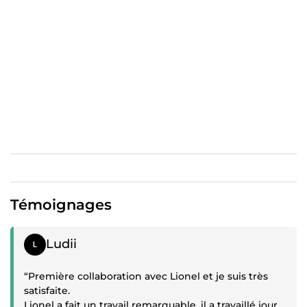
Shopify deviendra un succès ! Les ventes décolleront et
votre entreprise prospérera. Alors n'attendez plus, faites-
moi confiance dès maintenant pour booster votre
business en ligne !
Témoignages
Témoignage positif
Ludii
“Première collaboration avec Lionel et je suis très
satisfaite.
Lionel a fait un travail remarquable, il a travaillé jour