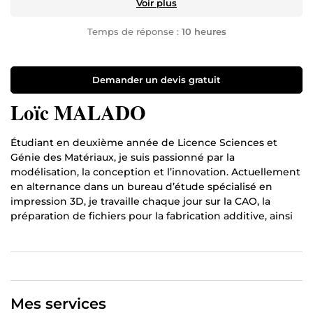
Voir plus
Temps de réponse :
10 heures
Demander un devis gratuit
Loïc MALADO
Étudiant en deuxième année de Licence Sciences et
Génie des Matériaux, je suis passionné par la
modélisation, la conception et l’innovation. Actuellement
en alternance dans un bureau d’étude spécialisé en
impression 3D, je travaille chaque jour sur la CAO, la
préparation de fichiers pour la fabrication additive, ainsi
que sur l’étude et l’optimisation de pièces et systèmes.
Grâce à ma formation, j’apporte aussi une bonne
expertise matériaux, ce qui me permet de choisir les
matériaux adaptés et de comprendre leurs
performances. J’aime donner vie aux idées en créant des
Mes services
modèles simples, efficaces et fonctionnels. Mon