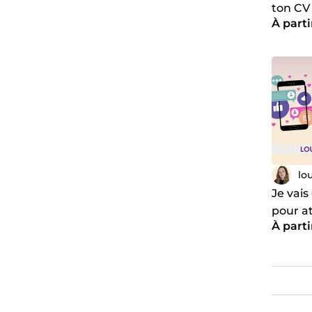
ton CV
À parti
lo
Je vais
pour at
À parti