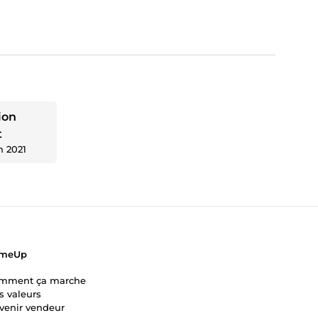
ion
t
n 2021
meUp
mment ça marche
s valeurs
venir vendeur