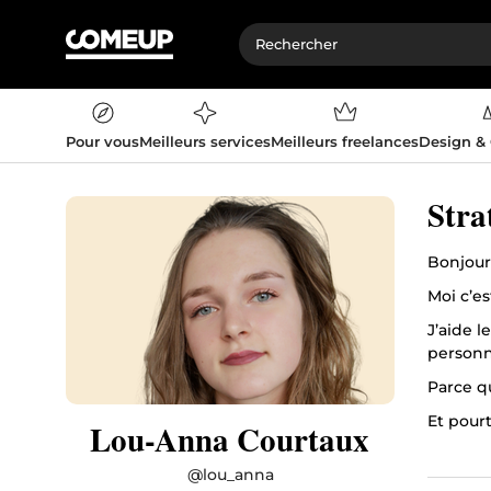
Pour vous
Meilleurs services
Meilleurs freelances
Design &
Stra
Bonjour
Moi c’e
J’aide 
personn
Parce q
Et pour
Lou-Anna Courtaux
Ce que j
@
lou_anna
✅ Audit