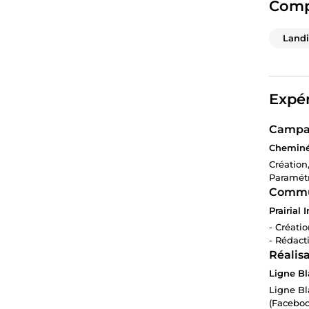
Comp
Land
Expér
Campag
Cheminé
Création
Paramétr
Commu
Prairial
- Créati
- Rédact
Réalisa
Ligne Bl
Ligne Bl
(Facebook