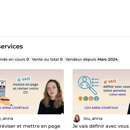
ervices
de en cours
0
Vente au total
0
Vendeur depuis
Mars 2024
u_anna
lou_anna
 réviser et mettre en page
Je vais définir avec vous