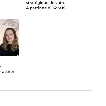
stratégique de votre
À partir de 81,52 $US
communication en tant que
coach ou thérapeute
s
 attirer