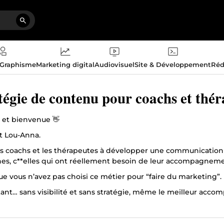
 Graphisme
Marketing digital
Audiovisuel
Site & Développement
Réd
tégie de contenu pour coachs et thé
 et bienvenue 👋
st Lou-Anna.
les coachs et les thérapeutes à développer une communication c
es, c**elles qui ont réellement besoin de leur accompagneme
ue vous n’avez pas choisi ce métier pour “faire du marketing”.
tant… sans visibilité et sans stratégie, même le meilleur acco
e vous aide à mettre en place :
 stratégique de votre communication On analyse ensemble ce q