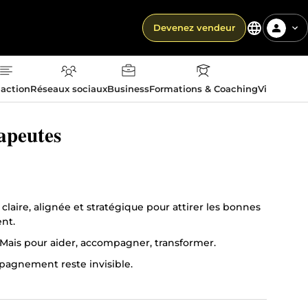
Devenez vendeur
action
Réseaux sociaux
Business
Formations & Coaching
Vie quotid
rapeutes
laire, alignée et stratégique pour attirer les bonnes
nt.
 Mais pour aider, accompagner, transformer.
mpagnement reste invisible.
ui fonctionne, ce qui bloque et les opportunités