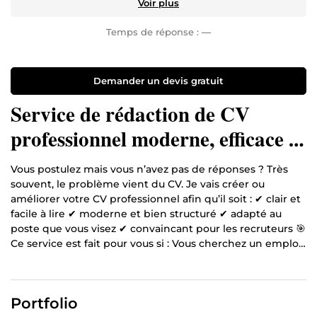
Voir plus
Temps de réponse :
—
Demander un devis gratuit
Service de rédaction de CV
professionnel moderne, efficace et
clair.
Vous postulez mais vous n’avez pas de réponses ? Très
souvent, le problème vient du CV. Je vais créer ou
améliorer votre CV professionnel afin qu’il soit : ✔ clair et
facile à lire ✔ moderne et bien structuré ✔ adapté au
poste que vous visez ✔ convaincant pour les recruteurs 🎯
Ce service est fait pour vous si : Vous cherchez un emploi
Vous voulez un CV plus professionnel Vous voulez
augmenter vos chances d’entretien 📦 Ce que vous
recevrez : 1 CV professionnel (1 page) Contenu rédigé ou
Portfolio
amélioré Mise en page moderne Format PDF + Word