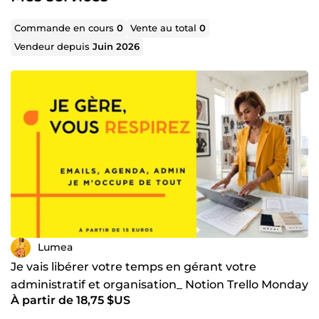
🌍 Langues : Français (courant), Anglais (intermédiaire),
Commande en cours
0
Vente au total
0
Malgache (langue maternelle)
Vendeur depuis
Juin 2026
Que vous organisiez un atelier, une conférence, un
événement culturel ou que vous ayez besoin d'un soutien
administratif fiable, je suis là pour vous accompagner !
📧 fleurisseratsirisoa@gmail.com 📱 +261 34 05 521 30 🔗
LinkedIn : www.linkedin.com/in/luméa-ratsirisoa-
561310277
N'hésitez pas à me contacter pour échanger sur vos
projets ! ✨
Lumea
Je vais libérer votre temps en gérant votre
administratif et organisation_ Notion Trello Monday
À partir de 18,75 $US
Canva