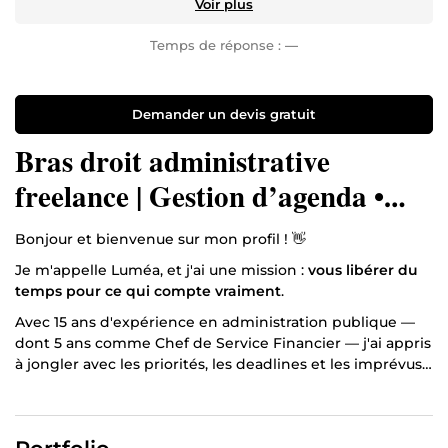
Voir plus
Temps de réponse :
—
Demander un devis gratuit
Bras droit administrative
freelance | Gestion d’agenda •
Design Canva • Back-office
Bonjour et bienvenue sur mon profil ! 👋
optimisé
Je m'appelle Luméa, et j'ai une mission :
vous libérer du
temps pour ce qui compte vraiment
.
Avec 15 ans d'expérience en administration publique —
dont 5 ans comme Chef de Service Financier — j'ai appris
à jongler avec les priorités, les deadlines et les imprévus…
sans jamais perdre le sourire 😄
Aujourd'hui certifiée Assistante Virtuelle, je mets toute
cette énergie et ce savoir-faire à votre service, où que